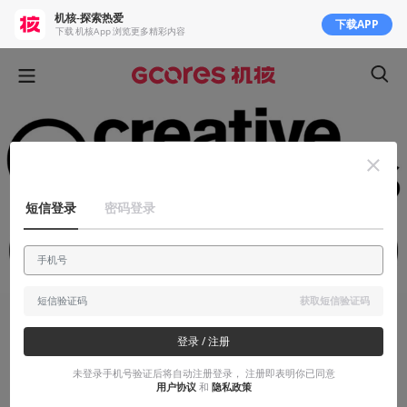
机核-探索热爱
下载APP
下载 机核App 浏览更多精彩内容
短信登录
密码登录
获取短信验证码
知识挖掘机
登录 / 注册
番外 | 从版权到CC协议（一）
未登录手机号验证后将自动注册登录， 注册即表明你已同意
用户协议
和
隐私政策
这是一定绕不开的问题