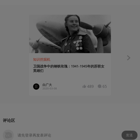
知识挖掘机
知识挖掘机
卫国战争中的钢铁玫瑰：1941-1945年的苏联女
从《全面战
英雄们
中国古代重
白广大
科德瑞
489
65
2020-03-08
2019-06
评论区
发送