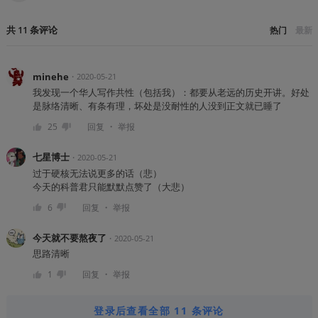
共
11
条
评论
热门
最新
minehe
・
2020-05-21
我发现一个华人写作共性（包括我）：都要从老远的历史开讲。好处
是脉络清晰、有条有理，坏处是没耐性的人没到正文就已睡了
・
25
回复
举报
七星博士
・
2020-05-21
过于硬核无法说更多的话（悲）
今天的科普君只能默默点赞了（大悲）
・
6
回复
举报
今天就不要熬夜了
・
2020-05-21
思路清晰
・
1
回复
举报
登录后查看全部 11 条评论