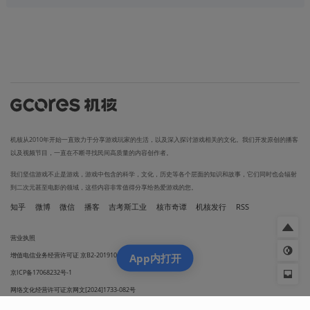
机核从2010年开始一直致力于分享游戏玩家的生活，以及深入探讨游戏相关的文化。我们开发原创的播客
以及视频节目，一直在不断寻找民间高质量的内容创作者。
我们坚信游戏不止是游戏，游戏中包含的科学，文化，历史等各个层面的知识和故事，它们同时也会辐射
到二次元甚至电影的领域，这些内容非常值得分享给热爱游戏的您。
知乎
微博
微信
播客
吉考斯工业
核市奇谭
机核发行
RSS
营业执照
增值电信业务经营许可证 京B2-20191060
App内打开
京ICP备17068232号-1
网络文化经营许可证京网文[2024]1733-082号
京公网安备 11010502036937号