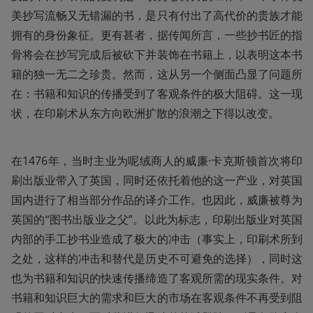
美抄写流畅又无错漏的书，是只有付出了高代价的贵族才能
拥有的身份象征。更有甚者，据传闻所言，一些抄书匠的指
骨将会在抄写完成后被砍下并装饰在书籍上，以表明这本书
籍的独一无二之珍贵。然而，这从另一个侧面凸显了问题所
在：书籍和知识的传播受到了客观条件的极大阻碍。这一现
状，在印刷术从东方向欧洲扩散的浪潮之下得以改变。
在1476年，当时主业为呢绒商人的威廉·卡克斯顿首次将印
刷出版业带入了英国，同时还依托着他的这一产业，对英国
国内进行了相当部分作品的译介工作。也因此，威廉被尊为
英国的“图书出版业之父”。以此为标志，印刷出版业对英国
内部的手工抄书业造成了极大的冲击（事实上，印刷术所到
之处，这样的冲击和替代是历史不可避免的选择），同时这
也为书籍和知识的快速传播缔造了客观所需的现实条件。对
书籍和知识巨大的需求和巨大的市场在客观条件不再受到阻