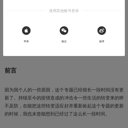
使用其他账号登录
2020-05-21
Holy_Darklight
本文系用户投稿，不代表机核网观点
 Sign in with Apple
苹果
微信
微博
收听本文
17:45
前言
因为我个人的一些原因，这个专题已经很长一段时间没有更
新了。持续至今的疫情造成的冲击令一些生活的转变来的猝
不及防，在能把这些转变适应好并重新捡起这个专题的更新
的时候，我也未曾能想到已经过了这么长一段时间。