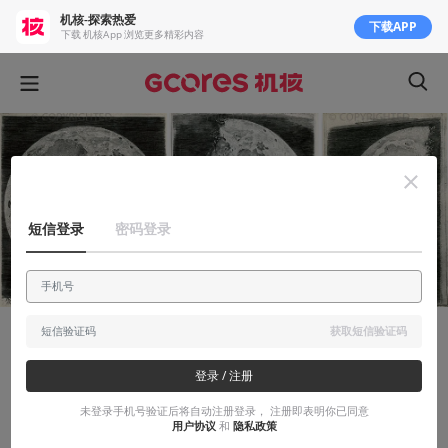
机核-探索热爱
下载APP
下载 机核App 浏览更多精彩内容
短信登录
密码登录
获取短信验证码
知识挖掘机
登录 / 注册
当天文学家前请先学习画画：400年前奇怪
的手绘月面图欣赏
未登录手机号验证后将自动注册登录， 注册即表明你已同意
用户协议
和
隐私政策