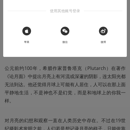
不会画画的艺术生不是好天文学家
使用其他账号登录
2019-04-29
annann
 Sign in with Apple
苹果
微信
微博
收听本文
08:25
公元前约100年，希腊作家普鲁塔克（Plutarch）在著作
《论月面》中提出月亮上有河流或深邃的阴影，连太阳光都
无法到达。他还觉得月球上可能有人居住，人可以在那上面
平静地生活，不是神也不是幻觉，而是和地球上的你我一
样。
对月亮的幻想和观察一直在人类历史中存在。不过在19世
纪摄影术发明之前，人们若是想记录月亮的样子，只能依靠