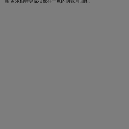
廉·吉尔伯特更像模像样一点的两张月面图。