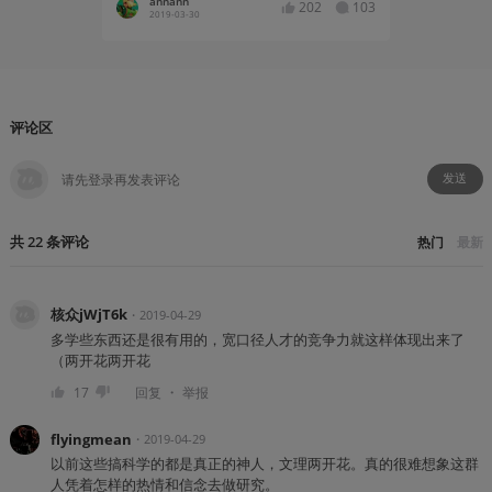
annann
开开开
202
103
2019-03-30
2019-03
评论区
发送
共
22
条
评论
热门
最新
核众jWjT6k
・
2019-04-29
多学些东西还是很有用的，宽口径人才的竞争力就这样体现出来了
（两开花两开花
・
17
回复
举报
flyingmean
・
2019-04-29
以前这些搞科学的都是真正的神人，文理两开花。真的很难想象这群
人凭着怎样的热情和信念去做研究。