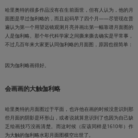
哈里奥特的很多作品没有在生前面世，但有人认为，他的月
面图是早过伽利略的，而且起码早了四个月——尽管现在普
遍认为第一个用望远镜观测月亮并画出第一幅靠谱月面图的
人是伽利略。那个年代科学家之间撕来撕去确实是平常事，
不过几百年来大家更认同伽利略的月面图，原因也很简单：
因为伽利略画得好。
会画画的大触伽利略
哈里奥特的月面图过于平面，也许他在画的时候没意识到那
些月面的阴影是环形山，或者说就算意识到了也因为自己缺
乏绘画技巧没画清楚。而这时候（应该同样是1610年）作
为大触的伽利略水彩月面图横空出世了。