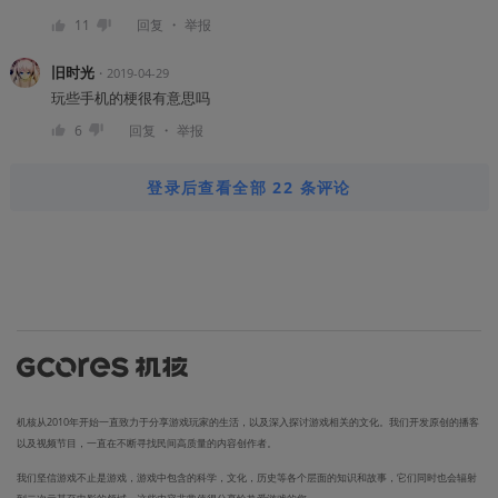
・
11
回复
举报
旧时光
・
2019-04-29
玩些手机的梗很有意思吗
・
6
回复
举报
登录后查看全部 22 条评论
机核从2010年开始一直致力于分享游戏玩家的生活，以及深入探讨游戏相关的文化。我们开发原创的播客
以及视频节目，一直在不断寻找民间高质量的内容创作者。
我们坚信游戏不止是游戏，游戏中包含的科学，文化，历史等各个层面的知识和故事，它们同时也会辐射