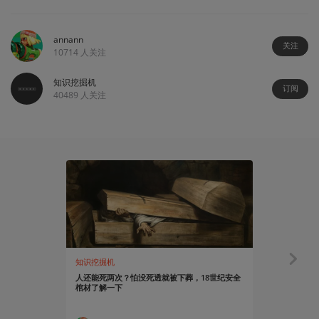
annann
关注
10714
人关注
知识挖掘机
订阅
40489
人关注
知识挖掘机
知识挖掘机
人还能死两次？怕没死透就被下葬，18世纪安全
从报纸、广
棺材了解一下
客”的离奇骗