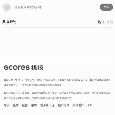
发送
共
条
评论
热门
最新
机核从2010年开始一直致力于分享游戏玩家的生活，以及深入探讨游戏相关的文化。我们开发原创的播客
以及视频节目，一直在不断寻找民间高质量的内容创作者。
我们坚信游戏不止是游戏，游戏中包含的科学，文化，历史等各个层面的知识和故事，它们同时也会辐射
到二次元甚至电影的领域，这些内容非常值得分享给热爱游戏的您。
知乎
微博
微信
播客
吉考斯工业
核市奇谭
机核发行
RSS