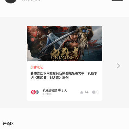
创作笔记
有感而发
希望喜欢不同难度的玩家都能乐在其中｜机核专
展示游戏和展
访《鬼武者：剑之道》主创
机核编辑部 等 2 人
机核
14
0
1 小时前
1 小
评论区