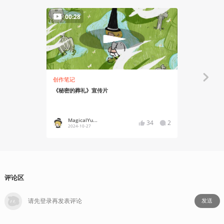
00:28
02:00
创作笔记
知识挖掘机
《秘密的葬礼》宣传片
游戏TA具体
MagicalYu...
爆浆软糖
34
2
2024-10-27
2024-09
评论区
发送