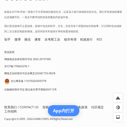
机核从2010年开始一直致力于分享游戏玩家的生活，以及深入探讨游戏相关的文化。我们开发原创的播客
以及视频节目，一直在不断寻找民间高质量的内容创作者。
我们坚信游戏不止是游戏，游戏中包含的科学，文化，历史等各个层面的知识和故事，它们同时也会辐射
到二次元甚至电影的领域，这些内容非常值得分享给热爱游戏的您。
知乎
微博
微信
播客
吉考斯工业
核市奇谭
机核发行
RSS
营业执照
增值电信业务经营许可证 京B2-20191060
京ICP备17068232号-1
网络文化经营许可证京网文[2024]1733-082号
京公网安备 11010502036937号
出版物经营许可证 新出发京零字第朝260115号
联系我们 / CONTACT US
投稿须知
用户协议
隐私政策
社区规定
App内打开
工作招聘
Copyright © 2009 - 2024 GAMECORES. All Rights Reserved