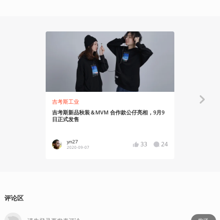
吉考斯工业
资讯
吉考斯新品秋装＆MVM 合作款公仔亮相，9月9
科乐美将麻
日正式发售
yn27
YT17
33
24
2020-09-07
2019-02
评论区