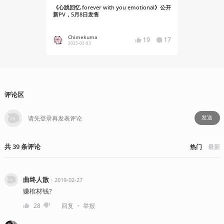
《心跳回忆 forever with you emotional》公开
R.I.P，“
新PV，5月8日发售
Chimekuma
Chime
19
17
2025-02-03
2020-02
评论区
发送
共
39
条
评论
热门
最新
曲终人散
・
2019-02-27
赚棺材钱?
・
28
回复
举报