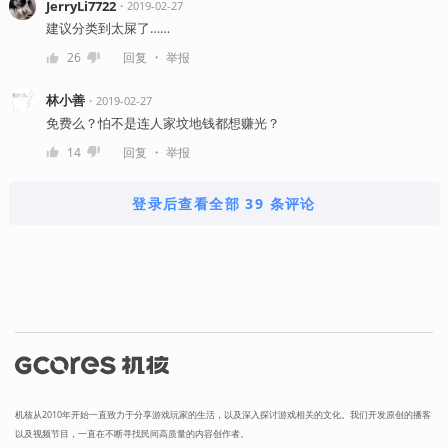
JerryLi7722
・
2019-02-27
建议分类到太屎了……
・
26
回复
举报
林小善
・
2019-02-27
免费么？怕不是连人家坟地钱都想赚光？
・
14
回复
举报
登录后查看全部 39 条评论
机核从2010年开始一直致力于分享游戏玩家的生活，以及深入探讨游戏相关的文化。我们开发原创的播客
以及视频节目，一直在不断寻找民间高质量的内容创作者。