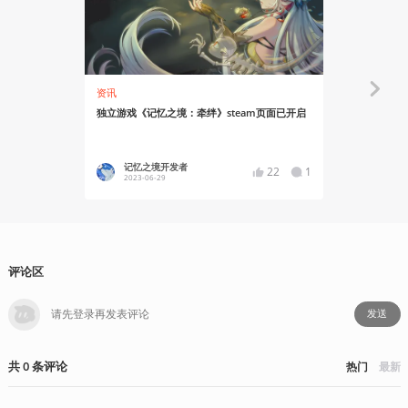
资讯
资讯
独立游戏《记忆之境：牵绊》steam页面已开启
开放世界、
预告
记忆之境开发者
YT17
22
1
2023-06-29
2023-06
评论区
发送
共
0
条
评论
热门
最新