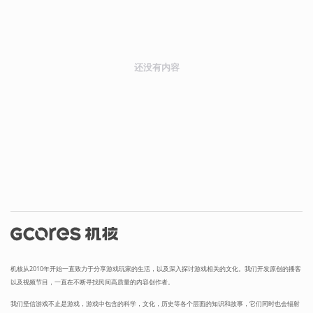
还没有内容
机核从2010年开始一直致力于分享游戏玩家的生活，以及深入探讨游戏相关的文化。我们开发原创的播客
以及视频节目，一直在不断寻找民间高质量的内容创作者。
我们坚信游戏不止是游戏，游戏中包含的科学，文化，历史等各个层面的知识和故事，它们同时也会辐射