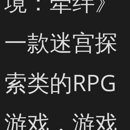
境：牵绊》
一款迷宫探
索类的RPG
游戏，游戏