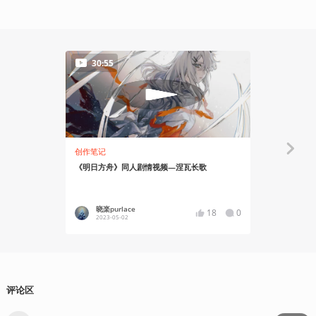
30:55
01:03
创作笔记
玩出花儿来
《明日方舟》同人剧情视频—涅瓦长歌
《明日方舟
PV
晓楽purlace
面包棍
18
0
2023-05-02
2023-04
评论区