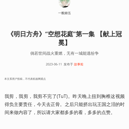
一般姬伍
《明日方舟》“空想花庭”第一集 【献上冠
冕】
倘若世间战火重燃，无有一城能逃纷争
2023-06-11
发布于
故事烩
本文系用户投稿，不代表机核网观点
我剪，我剪，我剪不完了(TuT)。昨天晚上扭到胸椎这视频
得负主要责任，今天去正骨。之后只能挤出玩王国之泪的时
间来做内容了，所以请大家都多多的看，多多的点赞。