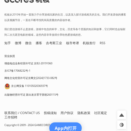
机核从2010年开始一直致力于分享游戏玩家的生活，以及深入探讨游戏相关的文化。我们开发原创的播客
以及视频节目，一直在不断寻找民间高质量的内容创作者。
我们坚信游戏不止是游戏，游戏中包含的科学，文化，历史等各个层面的知识和故事，它们同时也会辐射
到二次元甚至电影的领域，这些内容非常值得分享给热爱游戏的您。
知乎
微博
微信
播客
吉考斯工业
核市奇谭
机核发行
RSS
营业执照
增值电信业务经营许可证 京B2-20191060
京ICP备17068232号-1
网络文化经营许可证京网文[2024]1733-082号
京公网安备 11010502036937号
出版物经营许可证 新出发京零字第朝260115号
联系我们 / CONTACT US
投稿须知
用户协议
隐私政策
社区规定
工作招聘
Copyright © 2009 - 2024 GAMECORES. All Rights Reserved
App内打开