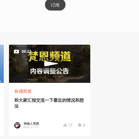
订阅
06:22
有感而发
和大家汇报交流一下最近的情况和想
法
神秘人梵恩
17
0
2022-11-15