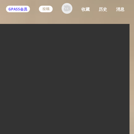
收藏
历史
消息
GPASS会员