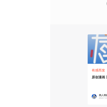
有感而发
原创漫画
鸦人鸦
2022-12