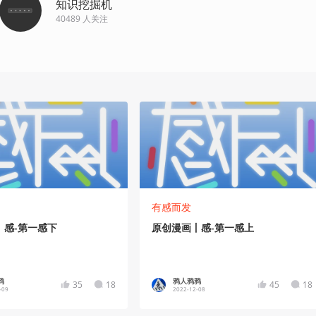
知识挖掘机
40489
人关注
有感而发
丨感-第一感下
原创漫画丨感-第一感上
鸦
鸦人鸦鸦
35
18
45
18
-09
2022-12-08