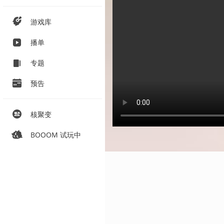
游戏库
播单
专题
预告
核聚变
BOOOM 试玩中