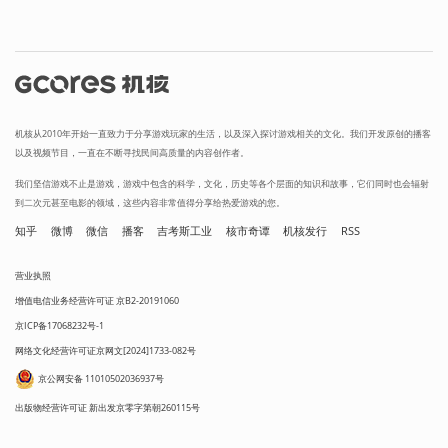
机核从2010年开始一直致力于分享游戏玩家的生活，以及深入探讨游戏相关的文化。我们开发原创的播客
以及视频节目，一直在不断寻找民间高质量的内容创作者。
我们坚信游戏不止是游戏，游戏中包含的科学，文化，历史等各个层面的知识和故事，它们同时也会辐射
到二次元甚至电影的领域，这些内容非常值得分享给热爱游戏的您。
知乎
微博
微信
播客
吉考斯工业
核市奇谭
机核发行
RSS
营业执照
增值电信业务经营许可证 京B2-20191060
京ICP备17068232号-1
网络文化经营许可证京网文[2024]1733-082号
京公网安备 11010502036937号
出版物经营许可证 新出发京零字第朝260115号