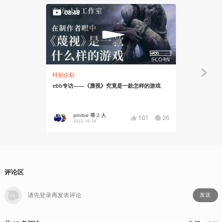
08:48
79:32
特别企划
玩出花儿来
ebb专访——《蔑视》究竟是一款怎样的游戏
8年全部预
戏前期剧情8
pmbie 等 2 人
无蛋黄
101
26
2022-10-14
2022-10
评论区
发送