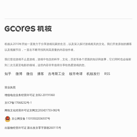
机核从2010年开始一直致力于分享游戏玩家的生活，以及深入探讨游戏相关的文化。我们开发原创的播客
以及视频节目，一直在不断寻找民间高质量的内容创作者。
我们坚信游戏不止是游戏，游戏中包含的科学，文化，历史等各个层面的知识和故事，它们同时也会辐射
到二次元甚至电影的领域，这些内容非常值得分享给热爱游戏的您。
知乎
微博
微信
播客
吉考斯工业
核市奇谭
机核发行
RSS
营业执照
增值电信业务经营许可证 京B2-20191060
京ICP备17068232号-1
网络文化经营许可证京网文[2024]1733-082号
京公网安备 11010502036937号
出版物经营许可证 新出发京零字第朝260115号