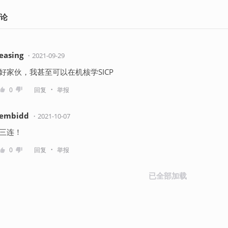
论
easing
・
2021-09-29
好家伙，我甚至可以在机核学SICP
・
0
回复
举报
embidd
・
2021-10-07
三连！
・
0
回复
举报
已全部加载