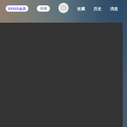
收藏
历史
消息
GPASS会员