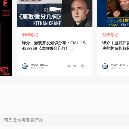
创作笔记
创作笔记
译介丨游戏开发知识分享：CMU 15-
译介丨游戏开
458/858《离散微分几何》
序的构造和解释UC
FALL2021(8/20）
(11/38)
MCAT-oncl...
MCAT-oncl...
20
0
2022-07-19
2021-10-15