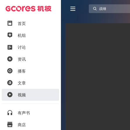
首页
机组
讨论
资讯
播客
文章
视频
有声书
商店