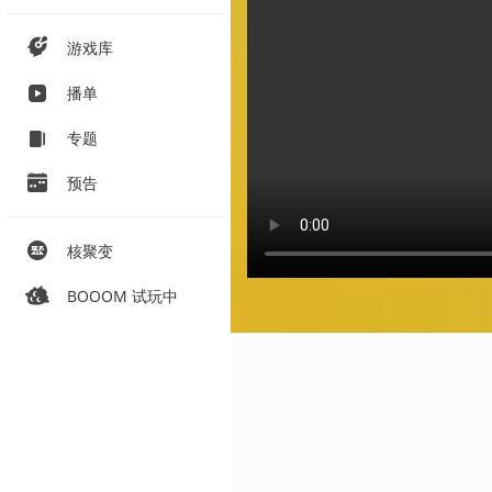
游戏库
播单
专题
预告
核聚变
BOOOM 试玩中