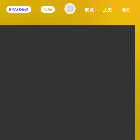
收藏
历史
消息
GPASS会员