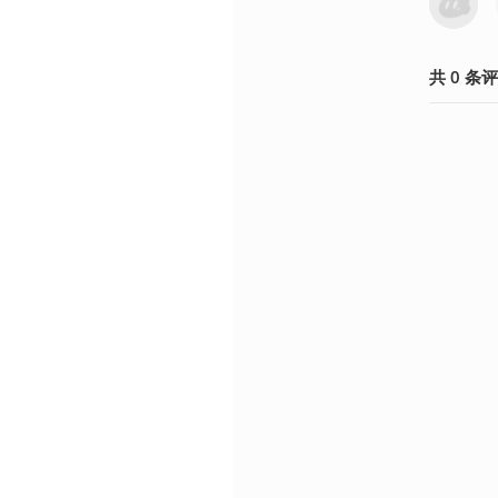
共
0
条
评