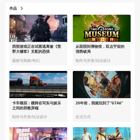
作品
西部游戏正在试图逃离被《荒
从医院到博物馆，双点宇宙的
野大镖客》支配的恐惧
强势破局
题材与风格/奇幻
制作与开发/玩法设计
卡车模拟：横跨在写实与娱乐
20年前，我就玩到了“GTA6”
之间的邪教异端
制作与开发/玩法设计
生活方式