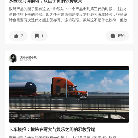
从医院到博物馆，双点宇宙的强势破局
数码产品的圈子里有这么一种说法：一个产品出到第三代的时候，往往才
是最值得下手的时候。因为任何东西都需要反复打磨和吸取经验，很多设
计也需要两次迭代才能去芜存菁、涤垢洗瑕。虽然这不是什么铁律，但放
到游戏行...
7
1
评论
克洛伊的小镇
2025-05-24
卡车模拟：横跨在写实与娱乐之间的邪教异端
赛车游戏圈子里流传着这样一个笑话：人们总是把《地平线》玩成