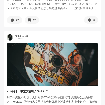
《GTA》、把《GTA》玩成《欧卡》、再把《欧卡》玩成《地平线》。 这
大概体现了人类天生反骨的心态，当然也侧面显示出，游戏发展到今天，
早就不是...
22
17
8
克洛伊的小镇
2025-05-21
20年前，我就玩到了“GTA6”
到了今天这个时点，人们对于GTA6的期待值已经可以用失控边缘来形
容，Rockstar的任何风吹草动都会被无限制过度分析和集中讨论。很难想