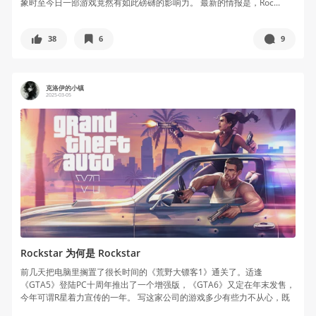
象时至今日一部游戏竟然有如此磅礴的影响力。 最新的情报是，Roc...
38
6
9
克洛伊的小镇
2025-03-05
Rockstar 为何是 Rockstar
前几天把电脑里搁置了很长时间的《荒野大镖客1》通关了。适逢
《GTA5》登陆PC十周年推出了一个增强版，《GTA6》又定在年末发售，
今年可谓R星着力宣传的一年。 写这家公司的游戏多少有些力不从心，既
觉得...