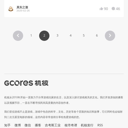
真实之澈
90
46
2020-02-26
1
2
3
4
5
6
机核从2010年开始一直致力于分享游戏玩家的生活，以及深入探讨游戏相关的文化。我们开发原创的播客
以及视频节目，一直在不断寻找民间高质量的内容创作者。
我们坚信游戏不止是游戏，游戏中包含的科学，文化，历史等各个层面的知识和故事，它们同时也会辐射
到二次元甚至电影的领域，这些内容非常值得分享给热爱游戏的您。
知乎
微博
微信
播客
吉考斯工业
核市奇谭
机核发行
RSS