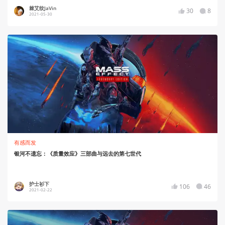
棘艾纹JaVin
30
8
2021-05-30
有感而发
银河不遗忘：《质量效应》三部曲与远去的第七世代
护士衫下
106
46
2021-02-22