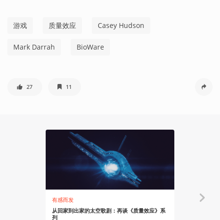
游戏
质量效应
Casey Hudson
Mark Darrah
BioWare
27
11
有感而发
资讯
从回家到出家的太空歌剧：再谈《质量效应》系
EA首席执行
列
《战地》新