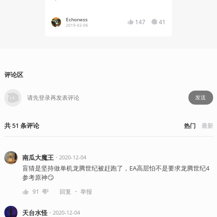
Echoness
YT17
147
41
2019-02-06
2021-02
评论区
发送
共
51
条
评论
热门
最新
南瓜大魔王
・
2020-12-04
盲猜是坚持做单机龙腾世纪被赶跑了，EA高层怕不是要求龙腾世纪4
参考原神😏
・
91
回复
举报
天台水怪
・
2020-12-04