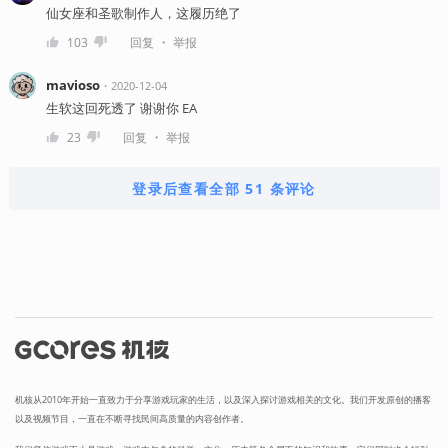
仙女座和圣歌制作人，这履历绝了
・
103
回复
举报
mavioso
・
2020-12-04
生软这回死透了 谢谢你 EA
・
23
回复
举报
登录后查看全部 51 条评论
机核从2010年开始一直致力于分享游戏玩家的生活，以及深入探讨游戏相关的文化。我们开发原创的播客
以及视频节目，一直在不断寻找民间高质量的内容创作者。