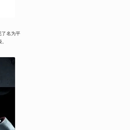
现了名为平
级。