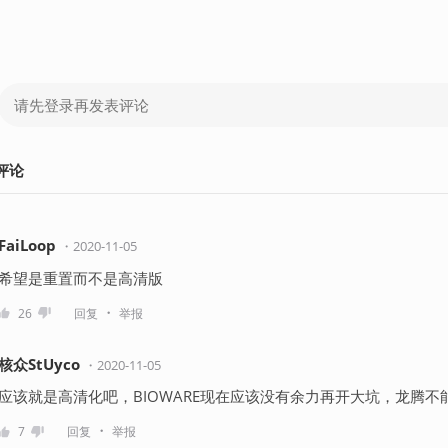
评论
FaiLoop
・
2020-11-05
希望是重置而不是高清版
・
26
回复
举报
核众StUyco
・
2020-11-05
应该就是高清化吧，BIOWARE现在应该没有余力再开大坑，龙腾
・
7
回复
举报