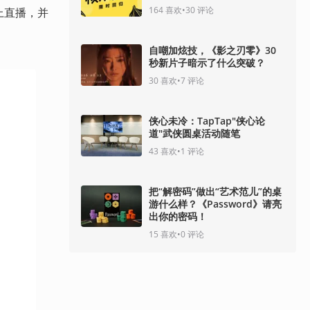
164
喜欢
•
30
评论
上直播，并
自嘲加炫技，《影之刃零》30
秒新片子暗示了什么突破？
30
喜欢
•
7
评论
侠心未冷：TapTap"侠心论
道"武侠圆桌活动随笔
43
喜欢
•
1
评论
把“解密码”做出“艺术范儿”的桌
游什么样？《Password》请亮
出你的密码！
15
喜欢
•
0
评论