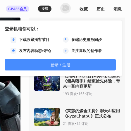
收藏
历史
消息
GPASS会员
最热资讯
登录机核你可以：
下载收藏播客节目
多端历史播放同步
《影之刃零》8月12日开启预
售！11分钟全新实机即将揭
发布内容动态/评论
关注喜欢的创作者
晓！
93
喜欢
•
33
评论
登录 / 注册
【抽奖】四人合作战术射击游戏
《佣兵猎手》结束抢先体验，带
来丰富内容更新
193
喜欢
•
165
评论
《莱莎的炼金工房》聊天AI应用
《RyzaChat:AI》正式公布
21
喜欢
•
15
评论