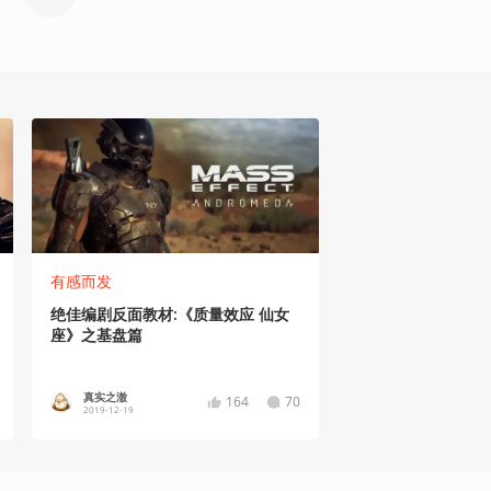
有感而发
绝佳编剧反面教材:《质量效应 仙女
座》之基盘篇
真实之澈
164
70
2019-12-19