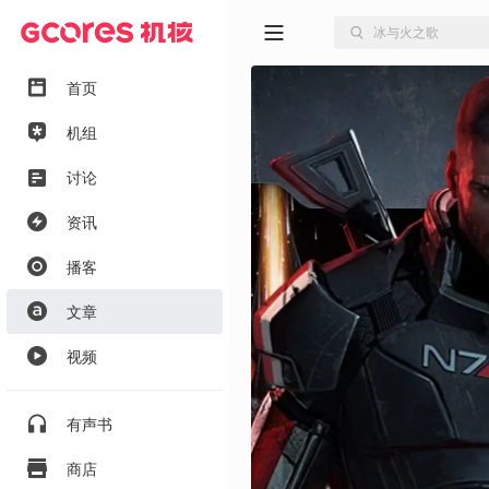
首页
机组
讨论
资讯
播客
文章
视频
有声书
商店