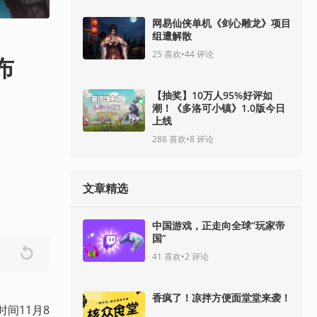
网易仙侠单机《剑心雕龙》项目
组遭解散
25
喜欢
•
44
评论
布
【抽奖】10万人95%好评如
潮！《多洛可小镇》1.0版今日
上线
288
喜欢
•
8
评论
文章精选
中国游戏，正走向全球“玩家帝
国”
41
喜欢
•
2
评论
香疯了！凉拌方便面堂堂来袭！
时间11月8