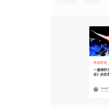
有感而发
一篇情怀文
应》的世
UncleT
2020-06