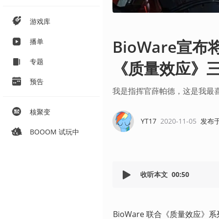
游戏库
BioWare
播单
专题
《质量效应》
预告
我是指挥官薛帕德，这是我最
核聚变
YT17
2020-11-05
发布
BOOOM 试玩中
收听本文
00:50
BioWare 联合《质量效应》