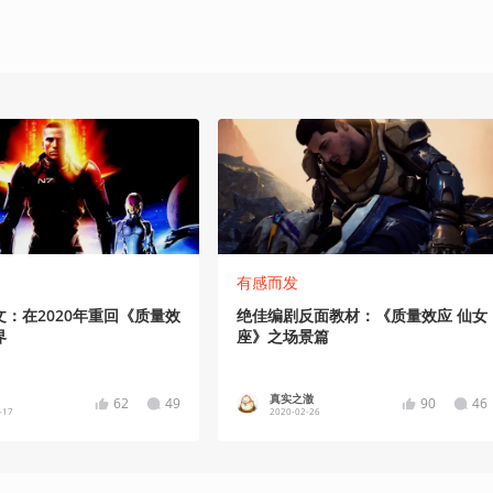
有感而发
：在2020年重回《质量效
绝佳编剧反面教材：《质量效应 仙女
界
座》之场景篇
真实之澈
62
49
90
46
-17
2020-02-26