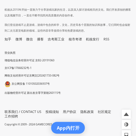
机核从2010年开始一直致力于分享游戏玩家的生活，以及深入探讨游戏相关的文化。我们开发原创的播客
以及视频节目，一直在不断寻找民间高质量的内容创作者。
我们坚信游戏不止是游戏，游戏中包含的科学，文化，历史等各个层面的知识和故事，它们同时也会辐射
到二次元甚至电影的领域，这些内容非常值得分享给热爱游戏的您。
知乎
微博
微信
播客
吉考斯工业
核市奇谭
机核发行
RSS
营业执照
增值电信业务经营许可证 京B2-20191060
京ICP备17068232号-1
网络文化经营许可证京网文[2024]1733-082号
京公网安备 11010502036937号
出版物经营许可证 新出发京零字第朝260115号
联系我们 / CONTACT US
投稿须知
用户协议
隐私政策
社区规定
工作招聘
Copyright © 2009 - 2024 GAMECORES. All Rights Reserved
App内打开