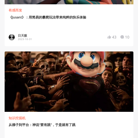
有感而发
《Jusant》：用简易的攀爬玩法带来纯粹的快乐体验
日天嗷
43
10
2023-10-31
知识挖掘机
从梯子到平台：神说“要有跳”，于是就有了跳