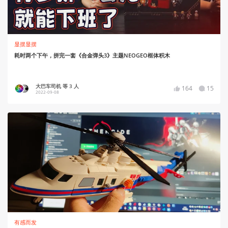
显摆显摆
耗时两个下午，拼完一套《合金弹头3》主题NEOGEO框体积木
大巴车司机 等 3 人
164
15
2022-09-08
有感而发