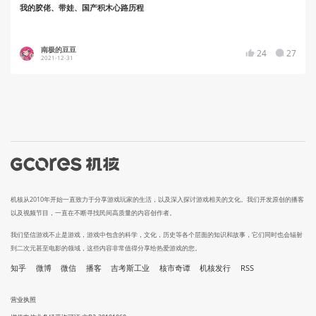
我的胶佬、带娃、国产积木心路历程
南极的豆豆
24
27
2021-12-31
机核从2010年开始一直致力于分享游戏玩家的生活，以及深入探讨游戏相关的文化。我们开发原创的播客
以及视频节目，一直在不断寻找民间高质量的内容创作者。
我们坚信游戏不止是游戏，游戏中包含的科学，文化，历史等各个层面的知识和故事，它们同时也会辐射
到二次元甚至电影的领域，这些内容非常值得分享给热爱游戏的您。
知乎
微博
微信
播客
吉考斯工业
核市奇谭
机核发行
RSS
营业执照