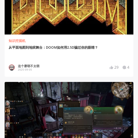
知识挖掘机
从平面地图到地狱舞台：DOOM如何用2.5D骗过你的眼睛？
这个赛萌不太萌
29
4
2025-09-05