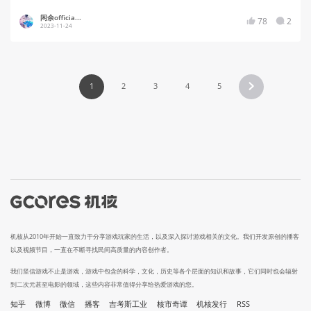
闲余officia...
78
2
2023-11-24
1
2
3
4
5
机核从2010年开始一直致力于分享游戏玩家的生活，以及深入探讨游戏相关的文化。我们开发原创的播客
以及视频节目，一直在不断寻找民间高质量的内容创作者。
我们坚信游戏不止是游戏，游戏中包含的科学，文化，历史等各个层面的知识和故事，它们同时也会辐射
到二次元甚至电影的领域，这些内容非常值得分享给热爱游戏的您。
知乎
微博
微信
播客
吉考斯工业
核市奇谭
机核发行
RSS