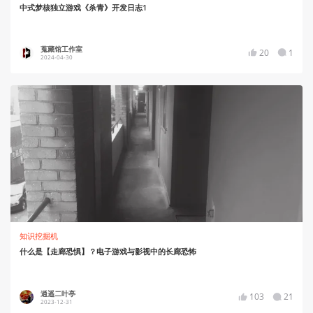
中式梦核独立游戏《杀青》开发日志1
蒐藏馆工作室
20
1
2024-04-30
知识挖掘机
什么是【走廊恐惧】？电子游戏与影视中的长廊恐怖
逍遥二叶亭
103
21
2023-12-31