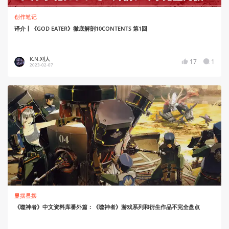
创作笔记
译介丨《GOD EATER》徹底解剖10CONTENTS 第1回
K.N.刈人
17
1
2023-02-07
显摆显摆
《噬神者》中文资料库番外篇：《噬神者》游戏系列和衍生作品不完全盘点