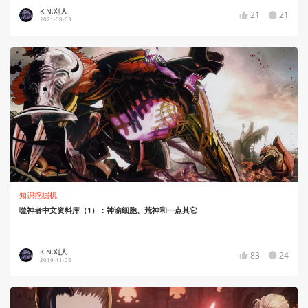
K.N.刈人
21
21
2021-08-03
知识挖掘机
噬神者中文资料库（1）：神谕细胞、荒神和一点其它
K.N.刈人
83
24
2019-11-05