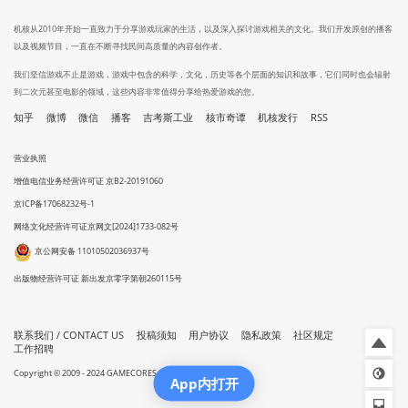
机核从2010年开始一直致力于分享游戏玩家的生活，以及深入探讨游戏相关的文化。我们开发原创的播客
以及视频节目，一直在不断寻找民间高质量的内容创作者。
我们坚信游戏不止是游戏，游戏中包含的科学，文化，历史等各个层面的知识和故事，它们同时也会辐射
到二次元甚至电影的领域，这些内容非常值得分享给热爱游戏的您。
知乎
微博
微信
播客
吉考斯工业
核市奇谭
机核发行
RSS
营业执照
增值电信业务经营许可证 京B2-20191060
京ICP备17068232号-1
网络文化经营许可证京网文[2024]1733-082号
京公网安备 11010502036937号
出版物经营许可证 新出发京零字第朝260115号
联系我们 / CONTACT US
投稿须知
用户协议
隐私政策
社区规定
工作招聘
Copyright © 2009 - 2024 GAMECORES. All Rights Reserved
App内打开