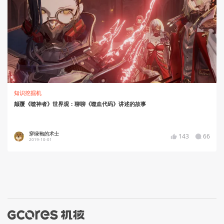
知识挖掘机
颠覆《噬神者》世界观：聊聊《噬血代码》讲述的故事
穿绿袍的术士
143
66
2019-10-01