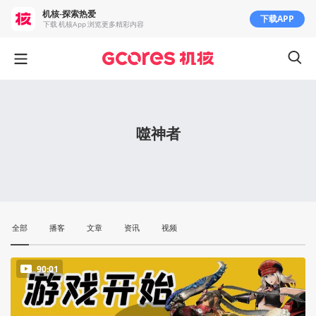
机核-探索热爱
下载APP
下载 机核App 浏览更多精彩内容
噬神者
全部
播客
文章
资讯
视频
90:01