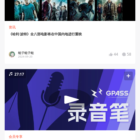
资讯
《哈利·波特》全八部电影将在中国内地进行重映
蛙子蛙子蛙
44
58
2024-09-20
27:17
会员专享