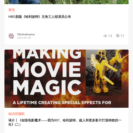
资讯
HBO剧版《哈利波特》主角三人组演员公布
Chimekuma
14
51
2025-05-28
知识挖掘机
译介丨《创造电影魔术——我为007、哈利波特、超人和更多影片打造特效的一
生》(二）