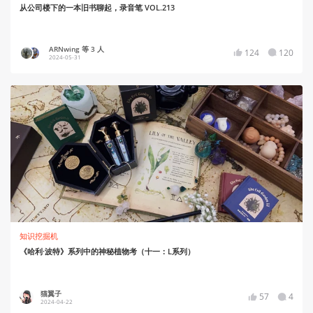
从公司楼下的一本旧书聊起，录音笔 VOL.213
ARNwing 等 3 人
124
120
2024-05-31
知识挖掘机
《哈利·波特》系列中的神秘植物考（十一：L系列）
猫翼子
57
4
2024-04-22