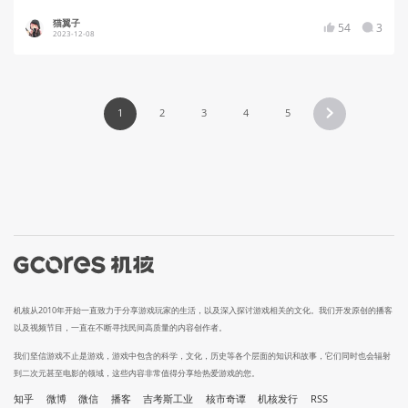
猫翼子
54
3
2023-12-08
1
2
3
4
5
机核从2010年开始一直致力于分享游戏玩家的生活，以及深入探讨游戏相关的文化。我们开发原创的播客
以及视频节目，一直在不断寻找民间高质量的内容创作者。
我们坚信游戏不止是游戏，游戏中包含的科学，文化，历史等各个层面的知识和故事，它们同时也会辐射
到二次元甚至电影的领域，这些内容非常值得分享给热爱游戏的您。
知乎
微博
微信
播客
吉考斯工业
核市奇谭
机核发行
RSS