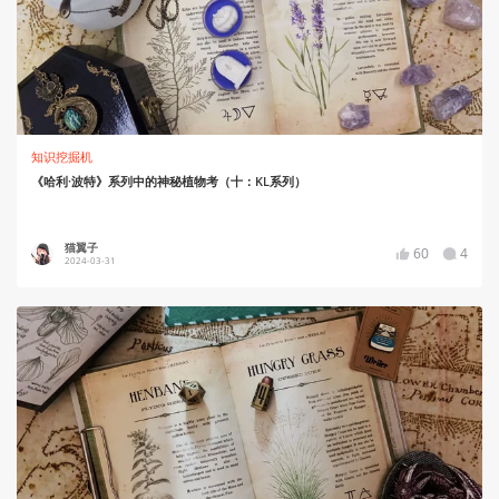
知识挖掘机
《哈利·波特》系列中的神秘植物考（十：KL系列）
猫翼子
60
4
2024-03-31