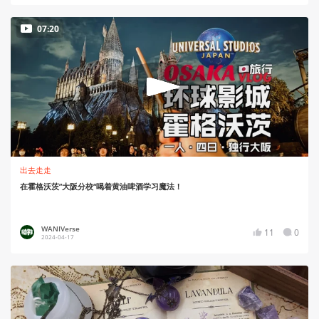
07:20
出去走走
在霍格沃茨”大阪分校“喝着黄油啤酒学习魔法！
WANIVerse
11
0
2024-04-17