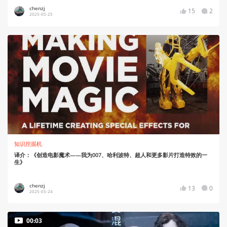
chenzj
15
2
2025-05-25
知识挖掘机
译介：《创造电影魔术——我为007、哈利波特、超人和更多影片打造特效的一
生》
chenzj
13
0
2025-05-24
00:03