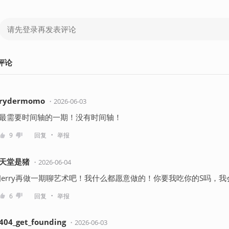
评论
rydermomo
・
2026-06-03
最需要时间轴的一期！没有时间轴！
・
9
回复
举报
天堂是猪
・
2026-06-04
Jerry再做一期聊艺术吧！我什么都愿意做的！你要我吃你的S吗，我会
・
6
回复
举报
404_get_founding
・
2026-06-03