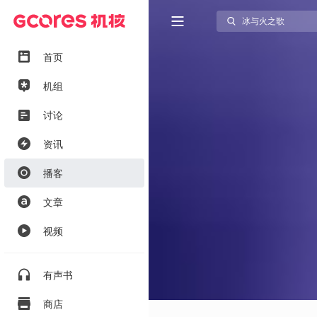
首页
机组
讨论
资讯
播客
文章
视频
有声书
商店