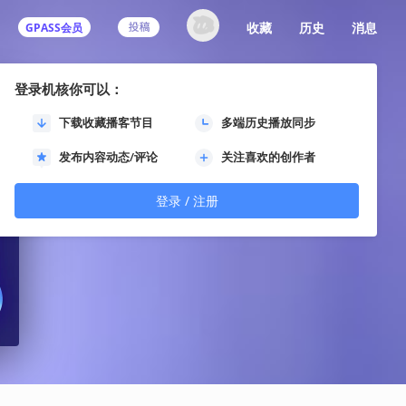
收藏
历史
消息
GPASS会员
登录机核你可以：
下载收藏播客节目
多端历史播放同步
发布内容动态/评论
关注喜欢的创作者
登录 / 注册