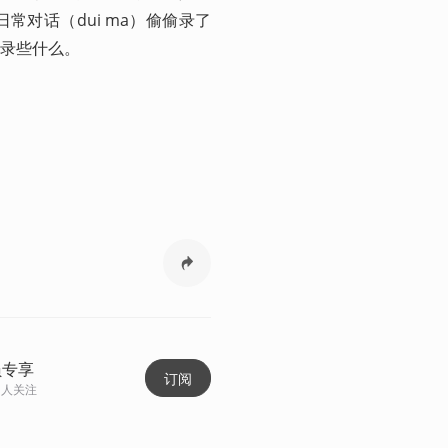
对话（dui ma）偷偷录了
。       
员专享
订阅
人关注