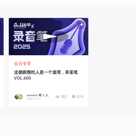
124:01
会员专享
这都跟熊吃人是一个道理，录某笔
VOL.600
annann 等 3 人
783
319
2025-12-17