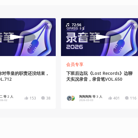
72:56
会员专享
你对帝皇的职责还没结束，
下班后边玩《Lost Records》边聊
L.712
天实况录音，录音笔VOL.650
 等 2 人
陶陶陶陶 等 3 人
153
38
401
116
-06-02
2026-03-03