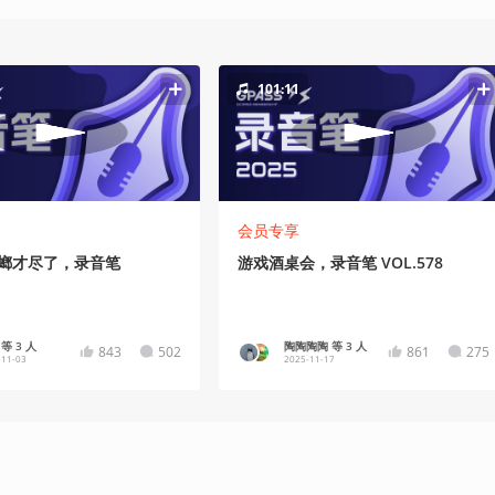
101:11
会员专享
，蟑螂才尽了，录音笔
游戏酒桌会，录音笔 VOL.578
等 3 人
陶陶陶陶 等 3 人
843
502
861
275
-11-03
2025-11-17