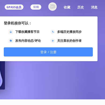
收藏
历史
消息
GPASS会员
登录机核你可以：
下载收藏播客节目
多端历史播放同步
发布内容动态/评论
关注喜欢的创作者
登录 / 注册