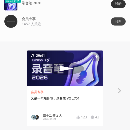
会员专享
录音笔 2026
试听
会员专享
订阅
1457
人关注
29:41
24:32
会员专享
会员专享
又是一年颅骨节，录音笔 VOL.704
战锤40K游戏
四十二 等 2 人
四十
123
42
2026-05-21
2024