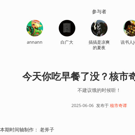
参与者
annann
白广大
搞搞是凉爽
说书人Je
的夏夜
今天你吃早餐了没？核市奇谭
不建议饿的时候听！
2025-06-06
发布于
核市奇谭
本期时间轴制作： 老斧子