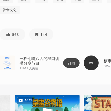
饮食文化
563
144
一档七嘴八舌的群口读
核
书分享节目
订阅
2857
11611
人关注
16:23