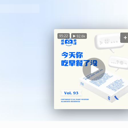
95:22
92.6k