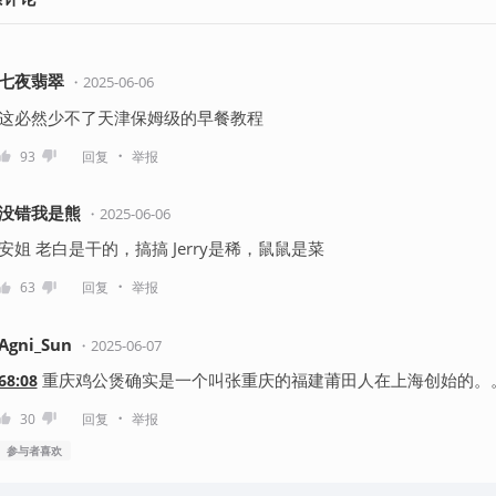
七夜翡翠
・
2025-06-06
这必然少不了天津保姆级的早餐教程
・
93
回复
举报
没错我是熊
・
2025-06-06
安姐 老白是干的，搞搞 Jerry是稀，鼠鼠是菜
・
63
回复
举报
Agni_Sun
・
2025-06-07
重庆鸡公煲确实是一个叫张重庆的福建莆田人在上海创始的。
68:08
・
30
回复
举报
参与者
喜欢