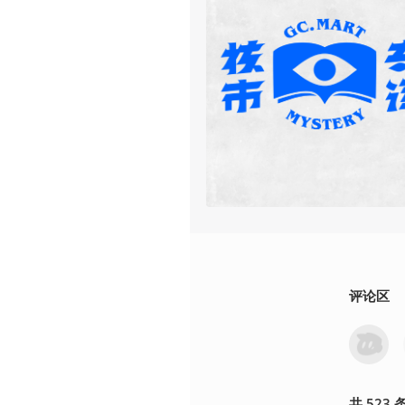
评论区
共
523