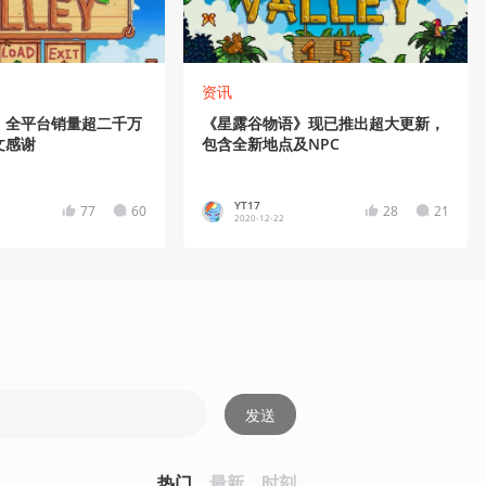
资讯
》全平台销量超二千万
《星露谷物语》现已推出超大更新，
文感谢
包含全新地点及NPC
YT17
77
60
28
21
2020-12-22
发送
热门
最新
时刻