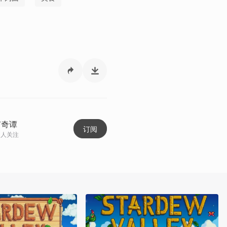
市奇谭
订阅
人关注