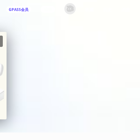
收藏
历史
消息
GPASS会员