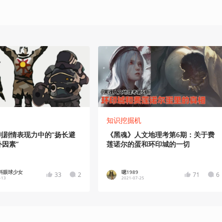
知识挖掘机
列剧情表现力中的“扬长避
《黑魂》人文地理考第6期：关于费
外因素”
莲诺尔的蛋和环印城的一切
塑料眼球少女
嗯1989
33
2
71
6
-13
2021-07-25