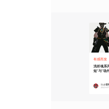
有感而发
浅析魂系
短”与“场
SL@
2023-07