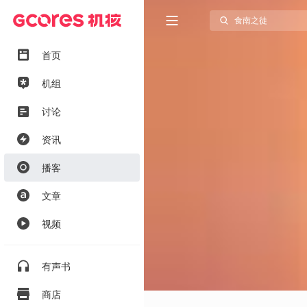
首页
机组
讨论
资讯
播客
文章
视频
有声书
商店