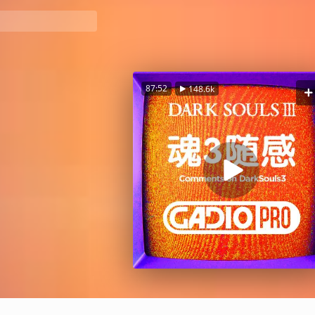
87:52
148.6k