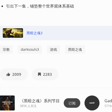
引出下一集，铺垫整个世界观体系基础
黑暗之魂3
宗教
darksouls3
游戏
黑暗之魂
2009
2283
《黑暗之魂》系列节目
Gad
订阅
3856
人关注
5716