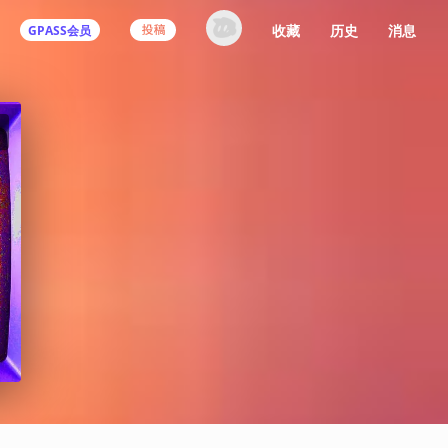
收藏
历史
消息
GPASS会员
登录机核你可以：
下载收藏播客节目
多端历史播放同步
发布内容动态/评论
关注喜欢的创作者
登录 / 注册