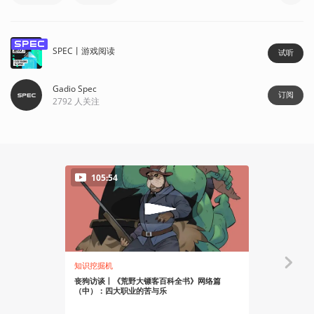
spec
SPEC丨游戏阅读
试听
Gadio Spec
订阅
2792
人关注
105:54
知识挖掘机
有感而发
丧狗访谈丨《荒野大镖客百科全书》网络篇
聊聊达奇·
（中）：四大职业的苦与乐