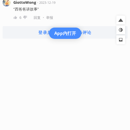
GiottoWong
・
2023-12-19
“西爸爸讲故事”
・
6
回复
举报
登录后查看全部 35 条评论
App内打开
机核从2010年开始一直致力于分享游戏玩家的生活，以及深入探讨游戏相关的文化。我们开发原创的播客
以及视频节目，一直在不断寻找民间高质量的内容创作者。
我们坚信游戏不止是游戏，游戏中包含的科学，文化，历史等各个层面的知识和故事，它们同时也会辐射
到二次元甚至电影的领域，这些内容非常值得分享给热爱游戏的您。
知乎
微博
微信
播客
吉考斯工业
核市奇谭
机核发行
RSS