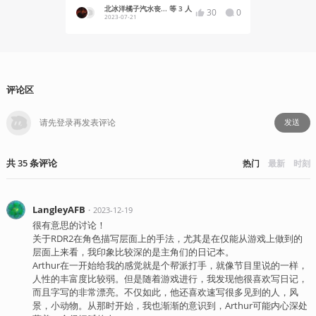
北冰洋橘子汽水丧... 等 3 人
Yukaz
30
0
2023-07-21
2021-03
评论区
发送
共
35
条
评论
热门
最新
时刻
LangleyAFB
・
2023-12-19
很有意思的讨论！
关于RDR2在角色描写层面上的手法，尤其是在仅能从游戏上做到的
层面上来看，我印象比较深的是主角们的日记本。
Arthur在一开始给我的感觉就是个帮派打手，就像节目里说的一样，
人性的丰富度比较弱。但是随着游戏进行，我发现他很喜欢写日记，
而且字写的非常漂亮。不仅如此，他还喜欢速写很多见到的人，风
景，小动物。从那时开始，我也渐渐的意识到，Arthur可能内心深处