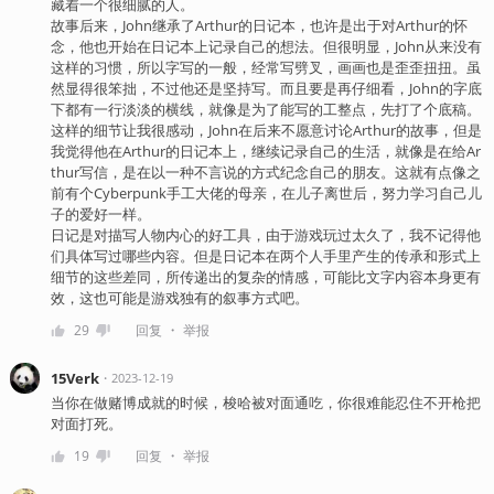
藏着一个很细腻的人。
故事后来，John继承了Arthur的日记本，也许是出于对Arthur的怀
念，他也开始在日记本上记录自己的想法。但很明显，John从来没有
这样的习惯，所以字写的一般，经常写劈叉，画画也是歪歪扭扭。虽
然显得很笨拙，不过他还是坚持写。而且要是再仔细看，John的字底
下都有一行淡淡的横线，就像是为了能写的工整点，先打了个底稿。
这样的细节让我很感动，John在后来不愿意讨论Arthur的故事，但是
我觉得他在Arthur的日记本上，继续记录自己的生活，就像是在给Ar
thur写信，是在以一种不言说的方式纪念自己的朋友。这就有点像之
前有个Cyberpunk手工大佬的母亲，在儿子离世后，努力学习自己儿
子的爱好一样。
日记是对描写人物内心的好工具，由于游戏玩过太久了，我不记得他
们具体写过哪些内容。但是日记本在两个人手里产生的传承和形式上
细节的这些差同，所传递出的复杂的情感，可能比文字内容本身更有
效，这也可能是游戏独有的叙事方式吧。
・
29
回复
举报
15Verk
・
2023-12-19
当你在做赌博成就的时候，梭哈被对面通吃，你很难能忍住不开枪把
对面打死。
・
19
回复
举报