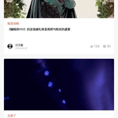
视觉动物
《蝙蝠侠#50》的这场婚礼将是画师与粉丝的盛宴
日天嗷
168
90
2018-06-07
太屎了