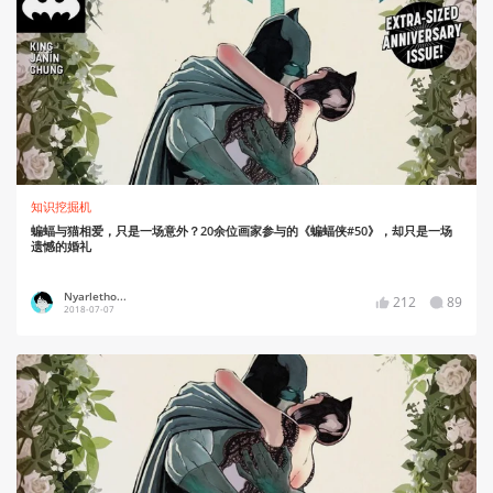
知识挖掘机
蝙蝠与猫相爱，只是一场意外？20余位画家参与的《蝙蝠侠#50》，却只是一场
遗憾的婚礼
Nyarletho...
212
89
2018-07-07