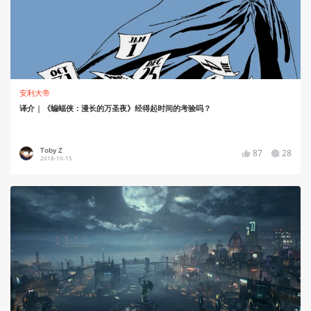
安利大帝
译介 | 《蝙蝠侠：漫长的万圣夜》经得起时间的考验吗？
Toby Z
87
28
2018-10-15