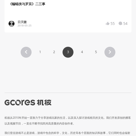
《蝙蝠侠与罗宾》二三事
日天嗷
55
54
2018-05-25
1
2
3
4
5
机核从2010年开始一直致力于分享游戏玩家的生活，以及深入探讨游戏相关的文化。我们开发原创的播客
以及视频节目，一直在不断寻找民间高质量的内容创作者。
我们坚信游戏不止是游戏，游戏中包含的科学，文化，历史等各个层面的知识和故事，它们同时也会辐射