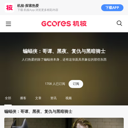
机核-探索热爱
下载APP
下载 机核App 浏览更多精彩内容
蝙蝠侠：哥谭、黑夜、复仇与黑暗骑士
人们热爱的除了蝙蝠侠本身，还有这张面具所象征的那些东西
1708
人已订阅
订阅
全部
播客
文章
资讯
视频
蝙蝠侠：哥谭、黑夜、复仇与黑暗骑士