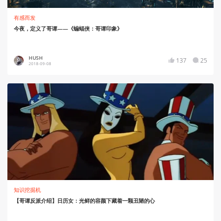
有感而发
今夜，定义了哥谭——《蝙蝠侠：哥谭印象》
HUSH
137
25
2018-09-08
知识挖掘机
【哥谭反派介绍】日历女：光鲜的容颜下藏着一颗丑陋的心