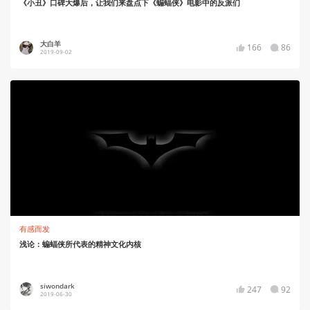
《小丑》口碑大爆后，让我们来盘点下《蝙蝠侠》电影中的反派们
大白羊
166
86
2019-09-02
有感而发
浅论：蝙蝠侠所代表的精神文化内核
siwondark
247
92
2019-06-30