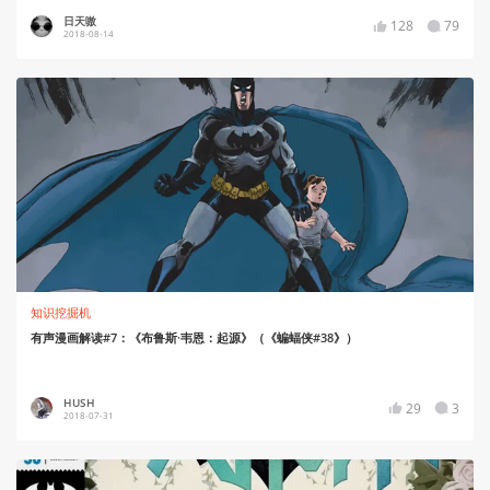
日天嗷
128
79
2018-08-14
知识挖掘机
有声漫画解读#7：《布鲁斯·韦恩：起源》（《蝙蝠侠#38》）
HUSH
29
3
2018-07-31