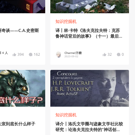
知识挖掘机
奇谈——C.A.史密斯
译丨林·卡特《洛夫克拉夫特：克苏
鲁神话背后的故事》（十一）最后一
个咒语
 4 人
Charnel方糖
394
162
32
0
2023-09-02
知识挖掘机
大衮到底长什么样子
译介丨洛氏文学圈与迹象文学社比较
研究：论洛夫克拉夫特的“神话创造