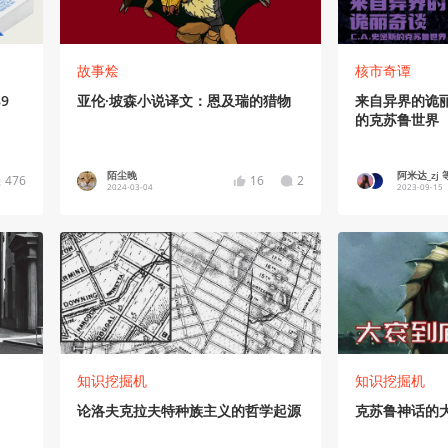
故事烩
核市奇谭
9
亚伦·坡森小说译文：恩及瑞的猎物
来自异界的诡丽
的克苏鲁世界
陌尘晚
阿米达_zj 等
476
16
2
2024-03-04
2023-09-15
知识挖掘机
知识挖掘机
论洛夫克拉夫特种族主义的哲学起源
克苏鲁神话的