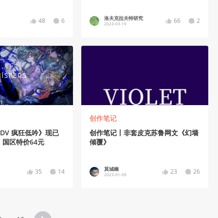
天赋”
洛夫克拉夫特研究
48
6
66
2
2023-03-19
创作笔记
DV 疯狂低吟》现已
创作笔记丨非套皮克苏鲁网文《幻墙
国区特价64元
倾覆》
莫城幽
35
14
23
26
2023-01-09