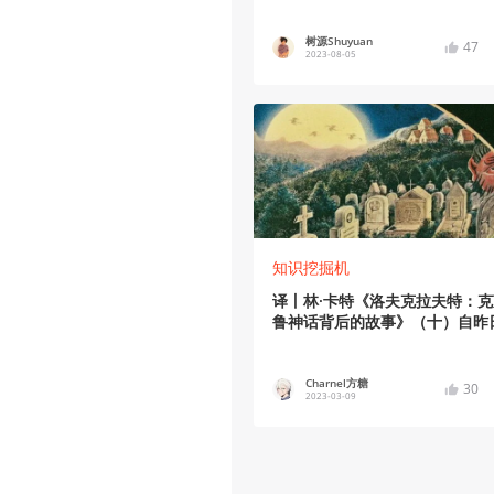
树源Shuyuan
47
2023-08-05
知识挖掘机
译丨林·卡特《洛夫克拉夫特：克
鲁神话背后的故事》（十）自昨
来的入侵者
Charnel方糖
30
2023-03-09