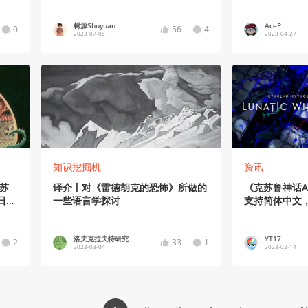
树源Shuyuan
AceP
0
56
4
2023-07-08
2023-04-27
知识挖掘机
资讯
苏
译介丨对《雷德胡克的恐怖》所做的
《克苏鲁神话A
日而
一些语言学探讨
支持简体中文，
洛夫克拉夫特研究
YT17
2
33
1
2023-03-04
2023-02-14