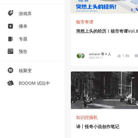
游戏库
核市奇谭
播单
突然上头的经历！核市奇谭Vol.8
专题
预告
annann 等 4 人
1.8k
2025-04-11
核聚变
BOOOM 试玩中
知识挖掘机
译丨怪奇小说创作笔记