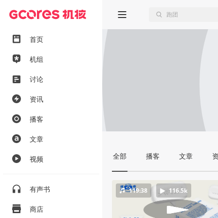
首页
机组
讨论
资讯
播客
文章
全部
播客
文章
视频
有声书
119:38
116.5k
商店