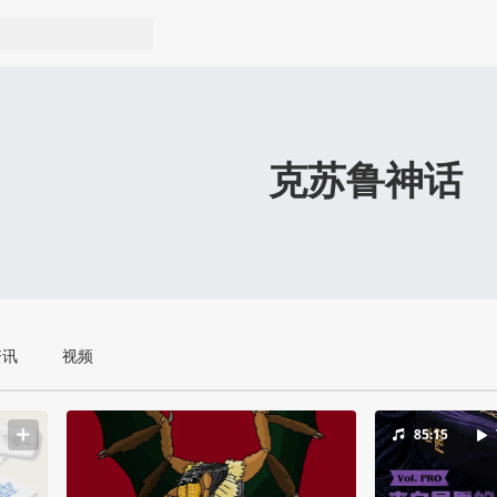
克苏鲁神话
资讯
视频
85:15