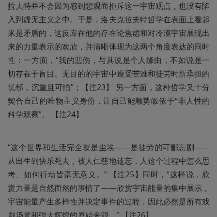
拉夫特并不会因为感到悲观而拒斥这一宇宙观点，也没有陷
入到虚无主义之中。于是，洛夫克拉夫特哲学在表面上看起
来是矛盾的，这反应在他的存在论焦虑和对冷漠宇宙展现出
来的力量表示的欢欣，并清晰体现为这两个角度表达的同时
性：一方面，“我的悲伤，与其说是个人缘由，不如说是一
切存在于盲目、无目的的宇宙中遭受苦难和徒劳时所承担的
忧郁，沉重且可怕”；【注23】 另一方面，这种哲学又十分
契合自己的唯物主义身份，让自己能顺势皈依于“非人性的
科学观察”。 【注24】
“这个世界和生活完全就是尘埃——是徒劳的可鄙悲剧——
从出生到快乐死去，被人仁慈地遗忘，人这个过程中怎么思
考、如何行动皆毫无意义。” 【注25】同时，“这样说，欣
赏力量是自然而然的事情了——欣赏宇宙能量的集中展示，
宇宙能量产生多样性并决定事件的过程，因此必然是所有戏
剧场景和强大辉煌的原始来源。” 【注26】