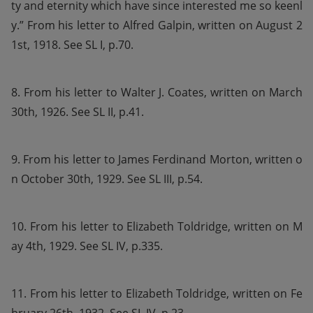
ty and eternity which have since interested me so keenl
y.” From his letter to Alfred Galpin, written on August 2
1st, 1918. See SL I, p.70.
8. From his letter to Walter J. Coates, written on March 
30th, 1926. See SL II, p.41.
9. From his letter to James Ferdinand Morton, written o
n October 30th, 1929. See SL III, p.54.
10. From his letter to Elizabeth Toldridge, written on M
ay 4th, 1929. See SL IV, p.335.
11. From his letter to Elizabeth Toldridge, written on Fe