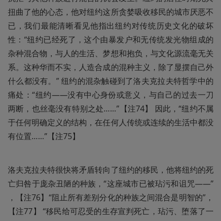
扭曲了他的心态，他对纽约这所贪婪吸收移民的城市厌恶不
已，我们最能清晰看见他指出纽约对传统历史文化的破坏
性：“纽约已经死了，这个由暴发户和无传统发光物组成的
杂种混合物，与人的生活、梦想和抱负，与文化源流毫无关
系。这种华而不实，人造合成的混种主义，除了显摆自己外
什么都没有。” 纽约的混杂触碰到了洛夫克拉夫特哲学中的
痛处：“纽约——没有中心身份或意义，与自己的过去一刀
两断，也丝毫没有特别之处……”【注74】 因此，“纽约不属
于任何明确定义的结构，在任何人传统或连续的生活中都没
有位置……”【注75】
洛夫克拉夫特很快将矛盾转向了纽约的移民，他将纽约的死
亡归咎于庞杂丑陋的种族，“这座城市已被玷污和诅咒——” 
，【注76】“阻止所有差别分化的种族之间混合是明智的”，
【注77】 “移民给可忍受的生存宣判死亡，玷污、堕落了一