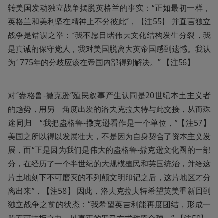
转美国发动独立战争摆脱英格兰的事实：“正如最初一样，
英格兰和美利坚在精神上不分彼此”，【注55】 并直言独立
战争是错误之举：“我不愿目睹伟大文化结构发生分裂，我
是真诚的保守党人，我对美国脱离大英帝国感到遗憾。我认
为1775年的分歧应该在帝国内部得到解决。” 【注56】
对“盎格鲁-撒克逊”殖民叙事产生认同是20世纪本土主义者
的趋势，用另一角度出发的洛夫克拉夫特与此交接，从而殊
途同归：“我把盎格鲁-撒克逊看作是一个单位，”【注57】 
美国之所以得以发展壮大，不是因为自身契合了资本主义发
展，而“正是因为我们是伟大的盎格鲁-撒克逊文化圈的一部
分，在经历了一个半世纪的大规模殖民和英国统治，并给这
片土地刻下不可磨灭的不列颠文明印记之后，这片地区才分
离出来”，【注58】 因此，洛夫克拉夫特希望英美重新回到
独立战争之前的状态：“我希望英吉利能再度团结，形成一