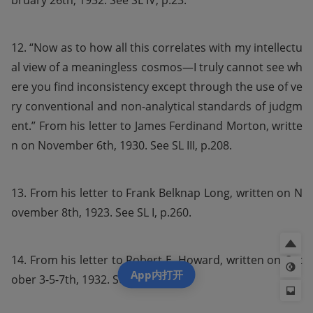
bruary 26th, 1932. See SL IV, p.23.
12. “Now as to how all this correlates with my intellectu
al view of a meaningless cosmos—I truly cannot see wh
ere you find inconsistency except through the use of ve
ry conventional and non-analytical standards of judgm
ent.” From his letter to James Ferdinand Morton, writte
n on November 6th, 1930. See SL III, p.208.
13. From his letter to Frank Belknap Long, written on N
ovember 8th, 1923. See SL I, p.260.
14. From his letter to Robert E. Howard, written on Oct
App内打开
ober 3-5-7th, 1932. See SL IV, p.82.