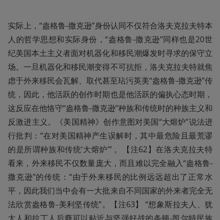
实际上，“盎格鲁-撒克逊”身份认同不仅符合洛夫克拉夫特本
人的哲学思想和实际身份，“盎格鲁-撒克逊”同样也是20世
纪美国本土主义者面对机器化和移民潮爆发时寻求的保守立
场。一旦机器化和移民潮变得不可抗拒，洛夫克拉夫特就焦
虑于外来移民会瓦解、取代甚至玷污英美“盎格鲁-撒克逊”传
统，因此，他活跃的创作时期也是他活跃的偏执心态时期，
这反应在他恪守“盎格鲁-撒克逊”种族和传统时的种族主义和
反激进主义。《美国精神》创作意图对美国“大熔炉”说法进
行批判：“在对美国精神产生误解时，其中最危险且最荒谬
的是所谓种族和传统‘大熔炉’” 。【注62】在洛夫克拉夫特
看来，外来移民不仅数量庞大，而且难以完全融入“盎格鲁-
撒克逊”的传统：“由于外来移民的比例远远超出了正常水
平，因此我们当中会有一大批来自不同国家的外来者完全无
法欣赏盎格鲁-美利坚传统”。【注63】 “想象斯拉夫人、犹
太人和拉丁人后裔可以贴近与坚强好战的条顿-凯尔特民族