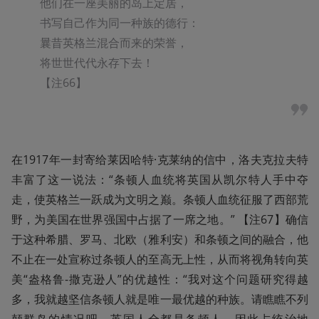
他们在一座美丽的岛上定居，

书写自己作为同一种族的德行：

曩昔英格兰混合而来的荣誉，

将世世代代永存下去！

【注66】
在1917年一封寄给莱因哈特·克莱纳的信中，洛夫克拉夫特
丰富了这一说法：“条顿人血统将英国从凯尔特人手中夺
走，使英格兰一跃成为文明之巅。条顿人血统征服了西部荒
野，为美国在世界强国中占据了一席之地。” 【注67】确信
于这种希腊、罗马、北欧（雅利安）和条顿之间的融合，他
不止在一处宣称过条顿人的至高无上性，从而将视角转向英
美“盎格鲁-撒克逊人”的优越性：“我对这个问题研究得越
多，我就越坚信条顿人就是唯一最优越的种族。请瞧瞧不列