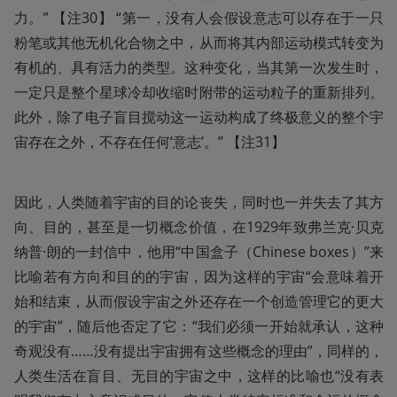
力。” 【注30】 “第一，没有人会假设意志可以存在于一只
粉笔或其他无机化合物之中，从而将其内部运动模式转变为
有机的、具有活力的类型。这种变化，当其第一次发生时，
一定只是整个星球冷却收缩时附带的运动粒子的重新排列。
此外，除了电子盲目搅动这一运动构成了终极意义的整个宇
宙存在之外，不存在任何‘意志’。” 【注31】
因此，人类随着宇宙的目的论丧失，同时也一并失去了其方
向、目的，甚至是一切概念价值，在1929年致弗兰克·贝克
纳普·朗的一封信中，他用“中国盒子（Chinese boxes）”来
比喻若有方向和目的的宇宙，因为这样的宇宙“会意味着开
始和结束，从而假设宇宙之外还存在一个创造管理它的更大
的宇宙”，随后他否定了它：“我们必须一开始就承认，这种
奇观没有……没有提出宇宙拥有这些概念的理由”，同样的，
人类生活在盲目、无目的宇宙之中，这样的比喻也“没有表