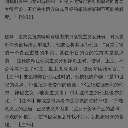
明我们有中心意识或目的，它使人类特定标准和命运的概念
变得荒谬，不会使永恒方向或目标的想法发展到不可能的程
度。” 【注32】
这样，洛夫克拉夫特就有理由秉持漠视主义者身份，对人类
所谓价值标准大加批判，他要么将其斥为幻觉：“有关宇宙
的一个真正重要的事实，就在于它的目的或方向是缺席
的……这种缺席让现实主义分析家对正确、错误、正义、不
公等等产生了幻觉。世上没有美好，也没有优雅可言。” 
【注33】要么嘲弄它们为过时的、机械化的产物：“是19世
纪的说辞，17世纪宗教信仰的错觉，18世纪道德权利的幻
想，神秘主义（唯美主义者）和工业民主的幻想也亦如
此。” 【注34】抑或是将其看作是宗教的独特产物：“严格
意义上的正确、正义或义务因素（区别于美学产生的温和、
悲观的怜悯），在神秘宗教之外找不到可以想象出来的基
础。” 【注35】