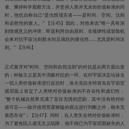
者、秉持科学观察方法，并坚持人类并无永恒价值标准的同
时，他也自称自己“是仇恨现实者——是时间、空间、法则
和必然性的敌人。” 【注45】因此，对他来说“唯一具有深
刻情感意义的冲突，即是利用自由原则、非规律性或冒险机
会来对抗宇宙法则那永恒且疯狂的僵化性……尤其是时间法
则。” 【注46】
正式展开对“时间、空间和自然法则”的对抗是从两方面出发
的：种族主义是其中消极对抗的一环。在对宇宙决定论抹去
一切人类价值标准进行反抗时，洛夫克拉夫特首先在宇宙宏
观层面上肯定了人类绝对价值标准的不存在性和虚幻性：
“整个机械自然界充满了盲目无情的悲剧，其中没有绝对价
值可言——除开借用荒谬狭隘的观点进行判断之外，根本无
善恶存在”；【注47】 同时，在人类失去绝对价值标准时，
为了避免陷入虚无主义陷阱，他不得已为宇宙层面缺失的人