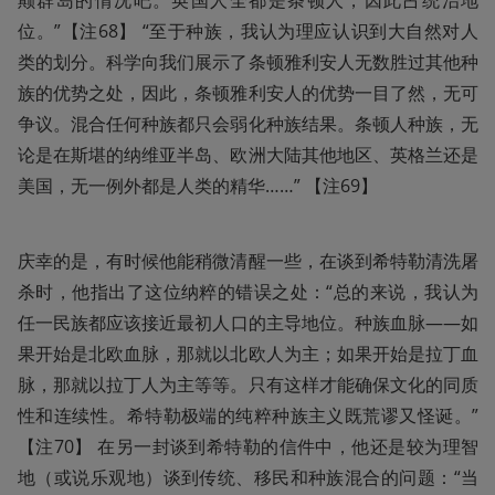
颠群岛的情况吧。英国人全都是条顿人，因此占统治地
位。”【注68】 “至于种族，我认为理应认识到大自然对人
类的划分。科学向我们展示了条顿雅利安人无数胜过其他种
族的优势之处，因此，条顿雅利安人的优势一目了然，无可
争议。混合任何种族都只会弱化种族结果。条顿人种族，无
论是在斯堪的纳维亚半岛、欧洲大陆其他地区、英格兰还是
美国，无一例外都是人类的精华……” 【注69】
庆幸的是，有时候他能稍微清醒一些，在谈到希特勒清洗屠
杀时，他指出了这位纳粹的错误之处：“总的来说，我认为
任一民族都应该接近最初人口的主导地位。种族血脉——如
果开始是北欧血脉，那就以北欧人为主；如果开始是拉丁血
脉，那就以拉丁人为主等等。只有这样才能确保文化的同质
性和连续性。希特勒极端的纯粹种族主义既荒谬又怪诞。”
【注70】 在另一封谈到希特勒的信件中，他还是较为理智
地（或说乐观地）谈到传统、移民和种族混合的问题：“当