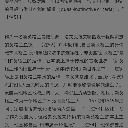
关乎习惯、典型对象、习以为常的感受、常见的景象、假定
的目标与类似本能的标准（quasi-instinctive criteria）。” 
【注51】
作为一名新英格兰贵族后裔，洛夫克拉夫特热衷于检阅家族
的英格兰血统， 【注52】并积极利用自己新英格兰的身份
维护英格兰-美利坚殖民叙事的连续性，即美国“新英格兰”是
“旧”英格兰的延伸，它本质上属于传统的古老世界：“新英
格兰作为旧世界一部分，身体转移到了新世界之中——这实
际上是旧英格兰本身的延伸。事实就是如此，当我们考察1
7世纪伟大殖民时期的情况，那就能很容易理解到这点了。
该国其他地区地域辽阔，人口稀少且流动缓慢。相反，新英
格兰作为一个地区并不比旧英格兰大——1630到1645年之
间，定居者搭乘载船陆续涌入这里……” 【注53】因此，尽
管作为美国人，但洛夫克拉夫特仍秉持新英格兰的本土主
义，他宣称自己“精神属于18世纪”，【注54】 他仿佛要逆