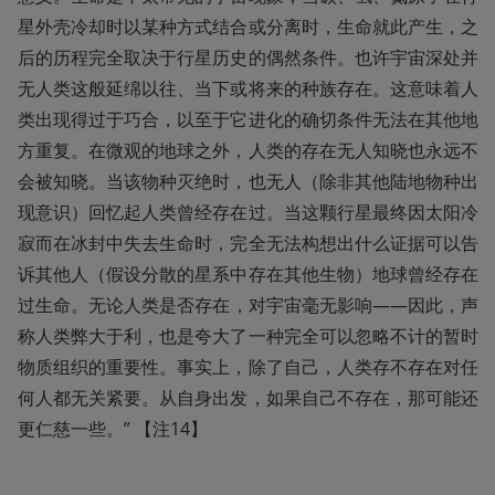
星外壳冷却时以某种方式结合或分离时，生命就此产生，之
后的历程完全取决于行星历史的偶然条件。也许宇宙深处并
无人类这般延绵以往、当下或将来的种族存在。这意味着人
类出现得过于巧合，以至于它进化的确切条件无法在其他地
方重复。在微观的地球之外，人类的存在无人知晓也永远不
会被知晓。当该物种灭绝时，也无人（除非其他陆地物种出
现意识）回忆起人类曾经存在过。当这颗行星最终因太阳冷
寂而在冰封中失去生命时，完全无法构想出什么证据可以告
诉其他人（假设分散的星系中存在其他生物）地球曾经存在
过生命。无论人类是否存在，对宇宙毫无影响——因此，声
称人类弊大于利，也是夸大了一种完全可以忽略不计的暂时
物质组织的重要性。事实上，除了自己，人类存不存在对任
何人都无关紧要。从自身出发，如果自己不存在，那可能还
更仁慈一些。” 【注14】