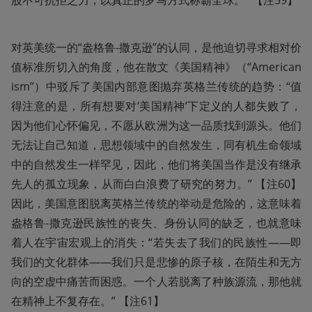
股不可抗拒之力，以真正的罗马方式称霸全球。” 【注59】
对英美统一的“盎格鲁-撒克逊”的认同，是他迫切寻求相对价
值标准所切入的角度，他在散文《美国精神》（“American
ism”）中驳斥了美国内部意图抛弃英格兰传统的趋势：“值
得注意的是，所有想要对‘美国精神’下定义的人都失败了，
因为他们心怀偏见，不愿从欧洲为这一品质找到源头。他们
无法让自己知道，思想领域中的自然发生，同有机生命领域
中的自然发生一样罕见，因此，他们将美国当作是没有继承
先人的孤立现象，从而白白浪费了研究的努力。” 【注60】
因此，美国意图脱离英格兰传统的举动是危险的，这意味着
盎格鲁-撒克逊民族性的丧失、身份认同的缺乏，也就意味
着人在宇宙宏观上的消失：“若失去了我们的民族性——即
我们的文化群体——我们只是悲惨的原子核，在陌生和无方
向的空虚中痛苦而困惑。一个人若脱离了种族源流，那他就
在精神上不复存在。” 【注61】