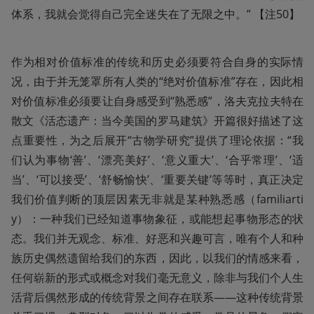
体系，我就会觉得自己完全迷失在了无限之中。” 【注50】
作为相对价值标准的传统和历史必须要符合自身的实际情
况，由于并无笼罩所有人类的“绝对价值标准”存在，因此相
对价值标准必须要让自身感受到“熟悉感”，洛夫克拉夫特在
散文《活态遗产：当今美国的罗马建筑》开篇很好描述了这
点重要性，为之后展开“古物学研究”提供了理论依据：“我
们认为事物‘善’、‘漂亮美好’、‘意义重大’、‘合乎常理’、‘适
当’、‘可以接受’、‘舒畅愉快’、‘重要关键’等等时，真正决定
我们价值判断的顶层因素无非就是某种熟悉感（familiarti
y）：一种我们已经知道事物象征，或能想起事物形态的状
态。我们并无观念、标准、好恶和兴趣可言，唯有个人和种
族历史偶然遗留给我们的东西，因此，以我们的情感来看，
任何崭新的形式或概念对我们毫无意义，除非与我们个人生
活背后偶然形成的传统背景之间存在联系——这种传统背景