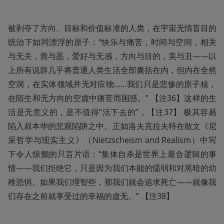
被剥夺了方向、目标和价值标准的人类，在宇宙无情盲目的
统治下如同漂浮的原子：“快乐与痛苦，时间与空间，相关
与无关，善与恶，爱好与无感，方向与目的，美与丑——以
上所有说辞几乎将普通人类生活全部囊括在内，但内在全然
空洞，在实体领域并无对应物……我们只是悲惨的原子核，
在陌生和无方向的空虚中痛苦而困惑。” 【注36】这样的生
活是无意义的，是不值得“活下去的”，【注37】 极其容易
陷入叔本华的悲观陷阱之中。正如洛夫克拉夫特在散文《尼
采哲学与现实主义》（Nietzscheism and Realism）中写
下令人惊颤的只言片语：“集体自杀是世界上最合逻辑的事
情——我们拒绝它，只是因为我们本能的懦弱和对黑暗的幼
稚恐惧。如果我们理智些，那我们就会追求死亡——就像我
们存在之前就享受过的幸福的虚无。” 【注38】