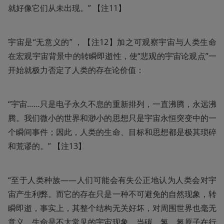
就好像它们从未出现。” 【注11】
宇宙是“无意义的” ，【注12】加之可观察宇宙与人类生命
在宏观宇宙背景中的转瞬即逝性，使“悲观的宇宙论观点”一
开始就极力否定了人类的存在论价值：
“宇宙……只是电子永久不息的重新排列，一直沸腾，永远沸
腾。我们微小的世界和渺小的思想只是宇宙永恒突变中的一
个瞬间事件；因此，人类的生命、目标和思想都是极其琐碎
和荒谬的。” 【注13】
“至于人类种族——人们可能会有失公正地认为人类会对宇
宙产生利弊。而它的存在只是一种不可避免的自然现象，转
瞬即逝，事实上，其整个结构无关好坏，对周围世界也毫无
意义。生命是不太常见的宇宙现象，当碳、氢、氮原子在行