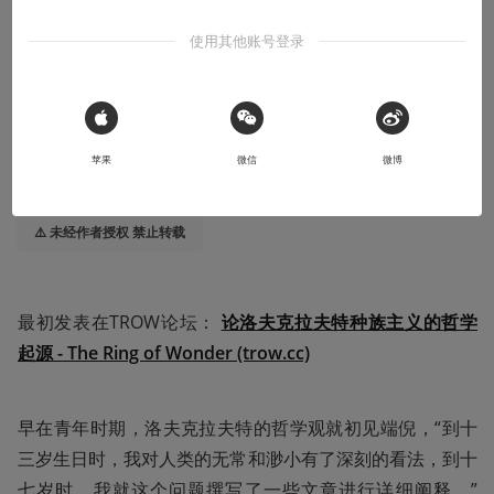
使用其他账号登录
2023-07-08
树源Shuyuan
本文系用户投稿，不代表机核网观点
 Sign in with Apple
苹果
微信
微博
收听本文
49:46
⚠️ 未经作者授权 禁止转载
最初发表在TROW论坛： 
论洛夫克拉夫特种族主义的哲学
起源 - The Ring of Wonder (trow.cc)
早在青年时期，洛夫克拉夫特的哲学观就初见端倪，“到十
三岁生日时，我对人类的无常和渺小有了深刻的看法，到十
七岁时，我就这个问题撰写了一些文章进行详细阐释。”