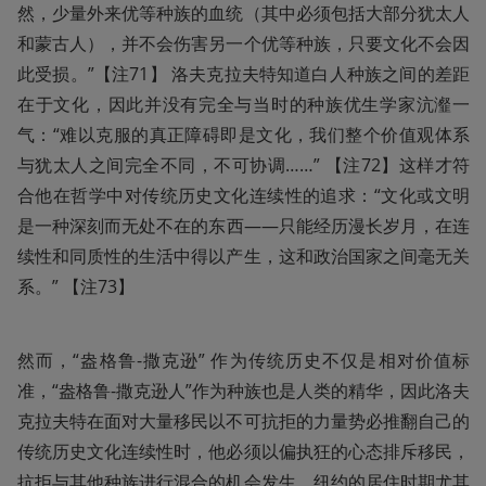
然，少量外来优等种族的血统（其中必须包括大部分犹太人
和蒙古人），并不会伤害另一个优等种族，只要文化不会因
此受损。”【注71】 洛夫克拉夫特知道白人种族之间的差距
在于文化，因此并没有完全与当时的种族优生学家沆瀣一
气：“难以克服的真正障碍即是文化，我们整个价值观体系
与犹太人之间完全不同，不可协调……” 【注72】这样才符
合他在哲学中对传统历史文化连续性的追求：“文化或文明
是一种深刻而无处不在的东西——只能经历漫长岁月，在连
续性和同质性的生活中得以产生，这和政治国家之间毫无关
系。” 【注73】
然而，“盎格鲁-撒克逊” 作为传统历史不仅是相对价值标
准，“盎格鲁-撒克逊人”作为种族也是人类的精华，因此洛夫
克拉夫特在面对大量移民以不可抗拒的力量势必推翻自己的
传统历史文化连续性时，他必须以偏执狂的心态排斥移民，
抗拒与其他种族进行混合的机会发生。纽约的居住时期尤其