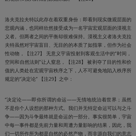
洛夫克拉夫特以此存在着双重身份：即看到现实微观层面的
悲观内涵，也同样欣然接受成为一名宇宙宏观层面的漠视主
义者。但两者之间的平衡却很难保持。漠视主义者洛夫克拉
夫特虽然对宇宙盲目、无目的的本质了如指掌，但作为社会
性动物，【注27】 无意义宇宙投射到客观生活中的“时间，
空间和自然法则”让人窒息，【注28】 被剥夺了目的性和价
值的人类处在宏观宇宙秩序之下，人不可避免地陷入秩序所
规定的“决定论” 【注29】之中：
“决定论——即你所谓的命运——无情地统治着世界；虽然
不是你个人设想的那种方式。我们并无特定命运可以与之斗
争——因为斗争最终就是命运的一部分。事实很简单，宇宙
中每一事件都是先前力量和周遭力量影响的结果，因此，我
们一切所作所为都是自然的必然产物，而非源自我们的意志