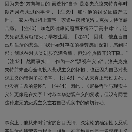
因为失去“方向与目的”而选择“自杀”是洛夫克拉夫特青年时
期严肃考虑过的事情，【注39】 那时他的祖父因破产去
世，一家人搬出祖上豪宅，家道中落感使洛夫克拉夫特倍感
苦痛。【注40】 加之因健康问题而不得不于高中肄业，连
文凭都没有就结束了学校生涯。【注41】 因此，他直言自
己对生活的悲观：“我开始对存在的徒劳感到深刻，感到抑
郁；我以往对人类进步充满希望，但如今热情开始下降。”
【注42】 然而事实上，作为一名“漠视主义者”，洛夫克拉
夫特并未全心全意投入悲观主义的怀抱，也正因为自己对悲
观主义的错误了如指掌，【注43】 他“从未真正想过去死，
也没有自杀的意图”。【注44】 因此，《尼采哲学与现实主
义》更像是在文字上对叔本华悲观主义的复读，但没有同意
这种虚无的悲观主义左右自己现实中的确切行动。
事实上，他从未对宇宙的盲目无情、决定论的确定性以及现
实生活的徒劳表示屈服，相反，在宣称自己是一名漠视主义