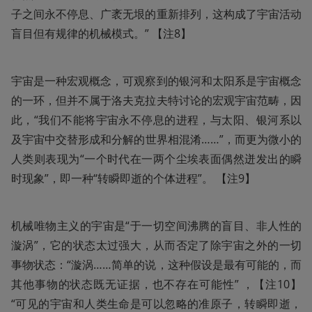
子之间永不停息、广袤无垠的重新排列，这构成了宇宙活动
盲目但有规律的机械模式。” 【注8】
宇宙是一种宏观概念，可观察到的银河和太阳系是宇宙概念
的一环，但并不属于洛夫克拉夫特讨论的宏观宇宙范畴，因
此，“我们不能将宇宙永不停息的进程，与太阳、银河系以
及宇宙中交替形成和分解的世界相混淆……”，而更为微小的
人类则表现为“一个时代在一两个尘埃表面偶然迸发出的瞬
时现象”，即一种“转瞬即逝的个体进程”。 【注9】
机械唯物主义的宇宙是“于一切空间沸腾的盲目、非人性的
漩涡”，它的状态太过强大，从而否定了除宇宙之外的一切
事物状态：“漩涡……简单的说，这种假设是最有可能的，而
其他事物的状态既无证据，也不存在可能性” ，【注10】
“可见的宇宙和人类生命是可以忽略的准原子，转瞬即逝，