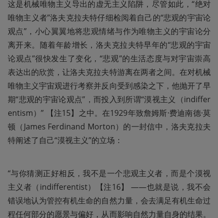
这是机械唯物主义导出的虚无主义陷阱，尽管如此，“绝对
唯物主义者”洛夫克拉夫特仔细检阅着自己的“悲观的宇宙论
观点”，小心翼翼地将悲观情绪与作为唯物主义的宇宙论分
离开来。随着年龄增长，洛夫克拉夫特早年的“悲观的宇宙
论观点”很快发生了变化，“悲观”的生活态度与对宇宙崇高
表达出的欣赏，让洛夫克拉夫特游离在两者之间。在对机械
唯物主义宇宙观进行考察并反向受到感染之下，他抛开了早
期“悲观的宇宙论观点”，而投入到所谓“漠视主义（indiffer
entism）” 【注15】之中。在1929年致詹姆斯·费迪南德·莫
顿（James Ferdinand Morton）的一封信中，洛夫克拉夫
特阐述了自己“漠视主义”的立场：
“与你猜测正好相反，我不是一个悲观主义者，而是个漠视
主义者（indifferentist）【注16】 ——也就是说，我不会
错误地认为管控有机生命的自然力量，会去满足有机生命过
程任何部分的愿景与偏好，从而影响自然力量自身的结果。