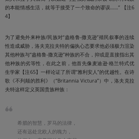
的本能情感生活，就等于接受了一个致命的谬误……” 【注6
4】
为了避免外来种族/民族对“盎格鲁-撒克逊”殖民叙事的连续
性造成威胁，洛夫克拉夫特的偏执心态要求他必须极力渲染
其他种族与“盎格鲁-撒克逊”种族的不合，抑或是直接指出其
他种族的劣等性，在此之前，他首先像麦迪逊·格兰特式优
生学家【注65】一样论证了所谓“雅利安人”的优越性。在诗
歌《不列颠的胜利》（“Britannia Victura”）中，洛夫克拉
夫特这样定义英国贵族种族：
希腊的智慧，罗马的法律，

还有远处北欧人的魄力，
