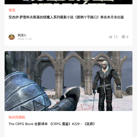
资讯
安杰伊·萨普科夫斯基的猎魔人系列最新小说《渡鸦十字路口》将在本月末出版
阿灵D
15
4
2024-11-22
知识挖掘机
The CRPG Book 全新译本 《CRPG 通鉴》#229：《巫师》