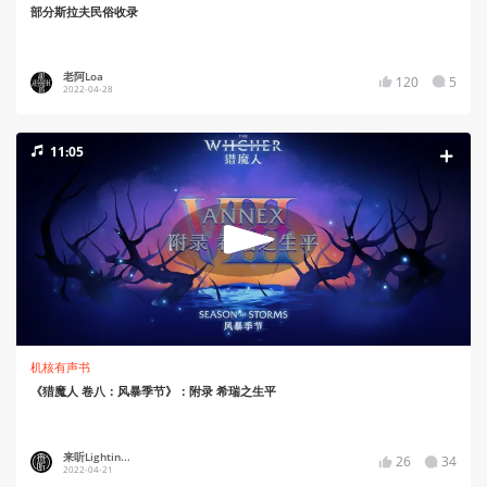
部分斯拉夫民俗收录
老阿Loa
120
5
2022-04-28
11:05
机核有声书
《猎魔人 卷八：风暴季节》：附录 希瑞之生平
来听Lightin...
26
34
2022-04-21