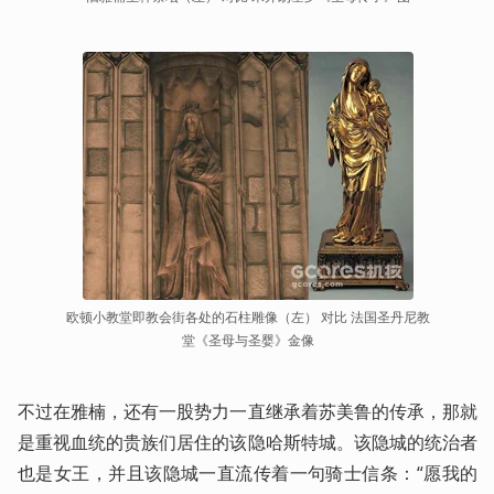
欧顿小教堂即教会街各处的石柱雕像（左） 对比 法国圣丹尼教
堂《圣母与圣婴》金像
不过在雅楠，还有一股势力一直继承着苏美鲁的传承，那就
是重视血统的贵族们居住的该隐哈斯特城。该隐城的统治者
也是女王，并且该隐城一直流传着一句骑士信条：“愿我的