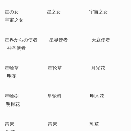
星の女                        星之女                        宇宙之女                 
宇宙之女
星界からの使者          星界使者                    天庭使者               
  神圣使者
星輪草                        星轮草                        月光花                   
  明花
星輪樹                        星轮树                        明木花                    
 明树花
苗床                            苗床                           乳草                        