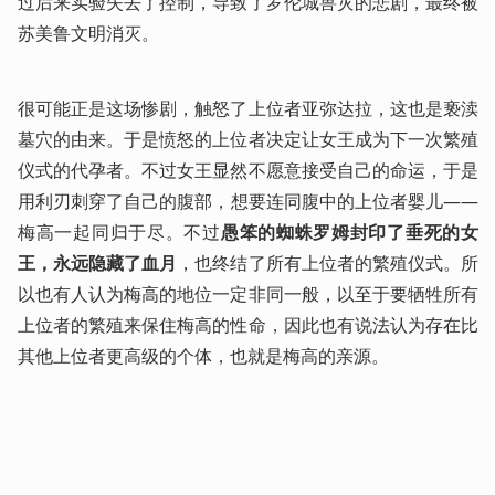
过后来实验失去了控制，导致了罗伦城兽灾的悲剧，最终被
苏美鲁文明消灭。
很可能正是这场惨剧，触怒了上位者亚弥达拉，这也是亵渎
墓穴的由来。于是愤怒的上位者决定让女王成为下一次繁殖
仪式的代孕者。不过女王显然不愿意接受自己的命运，于是
用利刃刺穿了自己的腹部，想要连同腹中的上位者婴儿——
梅高一起同归于尽。不过
愚笨的蜘蛛罗姆封印了垂死的女
王，永远隐藏了血月
，也终结了所有上位者的繁殖仪式。所
以也有人认为梅高的地位一定非同一般，以至于要牺牲所有
上位者的繁殖来保住梅高的性命，因此也有说法认为存在比
其他上位者更高级的个体，也就是梅高的亲源。