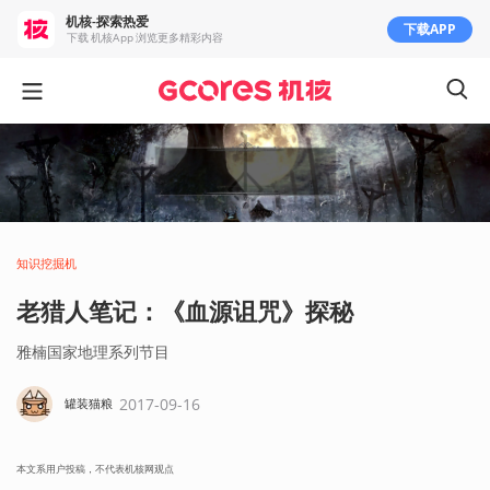
机核-探索热爱
下载APP
下载 机核App 浏览更多精彩内容
知识挖掘机
老猎人笔记：《血源诅咒》探秘
雅楠国家地理系列节目
2017-09-16
罐装猫粮
本文系用户投稿，不代表机核网观点