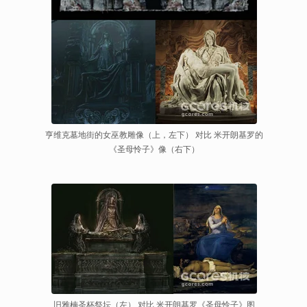
亨维克墓地街的女巫教雕像（上，左下） 对比 米开朗基罗的
《圣母怜子》像（右下）
旧雅楠圣杯祭坛（左） 对比 米开朗基罗《圣母怜子》图