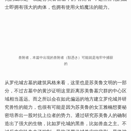
士即拥有强大的肉体，也拥有使用火焰魔法的能力。
兽附者，本篇中出现的兽附者（獣憑き）可能就是地牢中捕获
的
从罗伦城古墓的建筑风格来看，这里也是苏美鲁文明的一部
分，不过古墓中的黄沙证明这里距离苏美鲁墓穴群的中心区
域相当遥远。而之所以会在如此偏远的地方建立罗伦城并研
究兽性的能力，也很有可能是因为苏美鲁的女王雅楠想要秘
密培养出一股对抗上位者的势力。通过研究苏美鲁人的确制
造出了强大的生物，比如罗伦城的黑兽，比如兽血之主。不