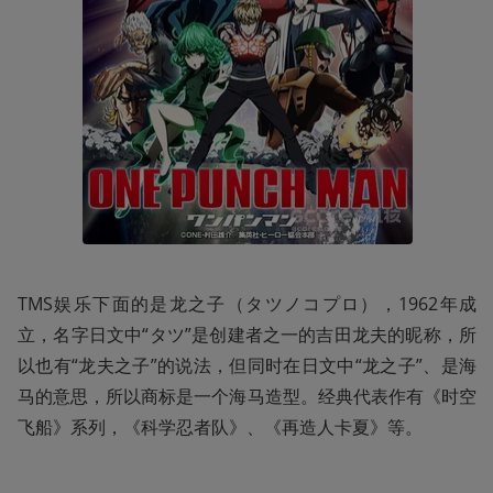
TMS娱乐下面的是龙之子（タツノコプロ），1962年成
立，名字日文中“タツ”是创建者之一的吉田龙夫的昵称，所
以也有“龙夫之子”的说法，但同时在日文中“龙之子”、是海
马的意思，所以商标是一个海马造型。经典代表作有《时空
飞船》系列，《科学忍者队》、《再造人卡夏》等。