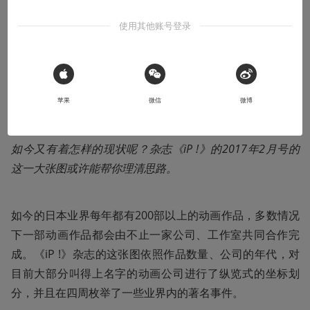
使用其他账号登录
收听本文
11:10
 Sign in with Apple
导语：日本是个动画产业非常发达的国家,每个季度都会推
苹果
微信
微博
出大量的新番动画,不少朋友都将动画当做了日常生活必不
可少的一部分。动画制作公司作为动画产业中的重要一环，
如今又有着怎样的现状呢？杂志《iP !》的2017年2月号的
这一大张图或许能帮你理清思路。
如今的日本业界每年都有200部以上的动画作品，多数情况
下一部动画作品都会由不止一家公司、工作室共同合作完
成。《iP !》杂志的这张图依照作品数量、公司的年代，对
目前大部分叫得上名字的动画公司进行了纵览式的坐标划
分，并且在四周枚举了一些业界内的著名事件。