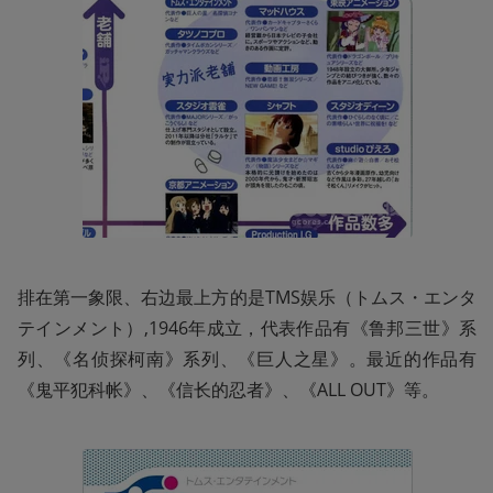
排在第一象限、右边最上方的是TMS娱乐（トムス・エンタ
テインメント）,1946年成立，代表作品有《鲁邦三世》系
列、《名侦探柯南》系列、《巨人之星》。最近的作品有
《鬼平犯科帐》、《信长的忍者》、《ALL OUT》等。