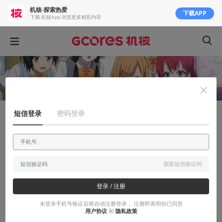
机核-探索热爱
下载APP
下载 机核App 浏览更多精彩内容
短信登录
密码登录
聊聊产业
一张图让你明白目前日本动画制作公司的现
状
获取短信验证码
一张特大的群雄割据势力图。
登录 / 注册
2017-01-21
大巴车司机
未登录手机号验证后将自动注册登录， 注册即表明你已同意
用户协议
和
隐私政策