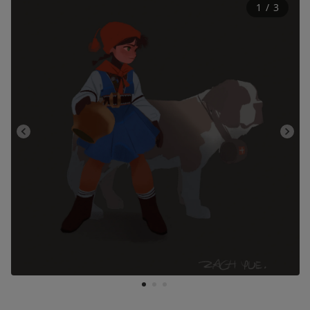
1
 / 
3
1
2
3