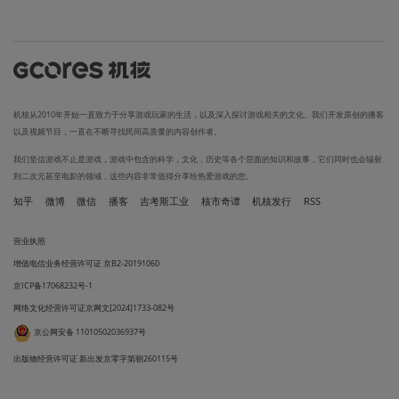
机核从2010年开始一直致力于分享游戏玩家的生活，以及深入探讨游戏相关的文化。我们开发原创的播客
以及视频节目，一直在不断寻找民间高质量的内容创作者。
我们坚信游戏不止是游戏，游戏中包含的科学，文化，历史等各个层面的知识和故事，它们同时也会辐射
到二次元甚至电影的领域，这些内容非常值得分享给热爱游戏的您。
知乎
微博
微信
播客
吉考斯工业
核市奇谭
机核发行
RSS
营业执照
增值电信业务经营许可证 京B2-20191060
京ICP备17068232号-1
网络文化经营许可证京网文[2024]1733-082号
京公网安备 11010502036937号
出版物经营许可证 新出发京零字第朝260115号