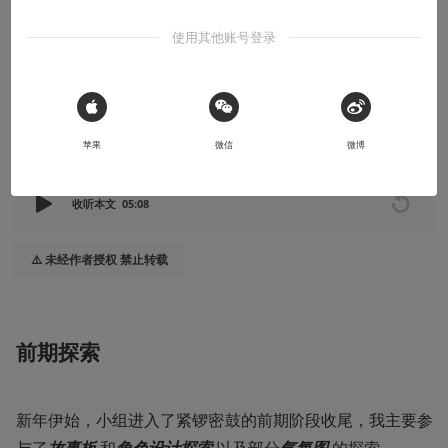
片子做完啦！感谢所有帮忙的朋友！在这里我会带大家了解消失的
使用其他账号登录
这半年我到底做了什么。
2022-07-22
成都喜利王
 Sign in with Apple
苹果
微信
微博
本文系用户投稿，不代表机核网观点
收听本文
05:08
⚠️ 未经作者授权 禁止转载
前期探索
新年伊始，小组进入了紧锣密鼓的前期阶段收尾，我主要参