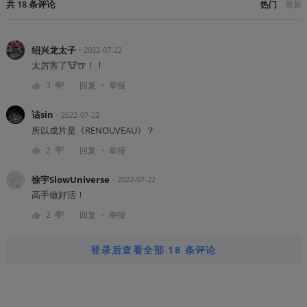
共
18
条
评论
热门
最新
绍兴龙太子
・
2022-07-22
太厉害了🐮🍺！！
・
3
回复
举报
诘sin
・
2022-07-22
所以成片是《RENOUVEAU》？
・
2
回复
举报
徐宇SlowUniverse
・
2022-07-22
高手做好活！
・
2
回复
举报
登录后查看全部 18 条评论