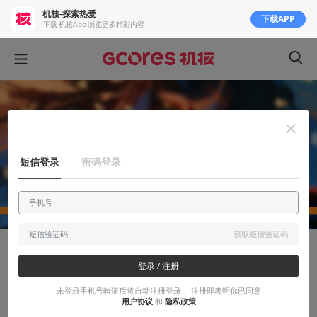
机核-探索热爱
下载APP
下载 机核App 浏览更多精彩内容
短信登录
密码登录
获取短信验证码
创作笔记
登录 / 注册
我在髪兰西做动画 正篇：个人创作部分大
未登录手机号验证后将自动注册登录， 注册即表明你已同意
用户协议
和
隐私政策
复盘