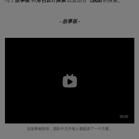
与了
故事板
 和
角色设计探索
 以及部分
气氛图 
的探索。
- 故事板 -
在故事板阶段，团队中几乎每人都提供了一个方案。