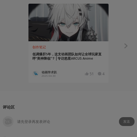
创作笔记
创作笔记
低调爆肝5年，这支动画团队如何让全球玩家直
我在髪兰西做动
呼“美神降临”？⎪专访悠星ARCUS Anime
动画学术趴
成都喜
51
4
2025-04-30
2022-01
评论区
发送