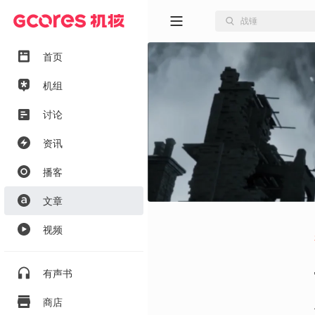
首页
机组
讨论
资讯
播客
文章
视频
有声书
商店