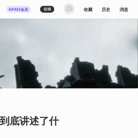
收藏
历史
消息
GPASS会员
登录机核你可以：
下载收藏播客节目
多端历史播放同步
发布内容动态/评论
关注喜欢的创作者
登录 / 注册
到底讲述了什