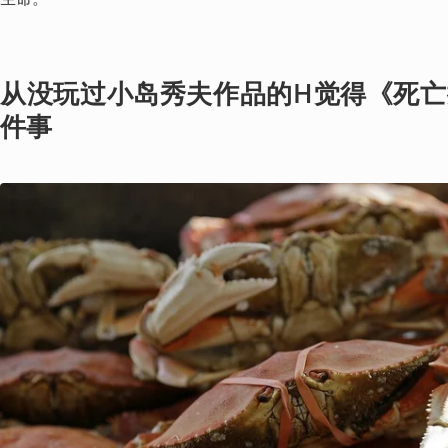
从没玩过小岛秀夫作品的H觉得《死
件事