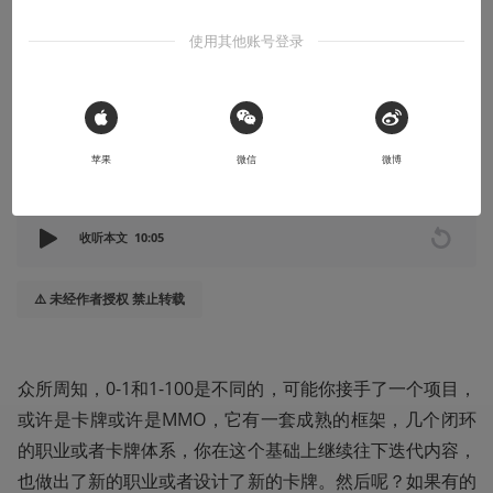
没准你反推过很多大作的游戏，写出了不错的拆解案，也在入职一
使用其他账号登录
个项目后成功的接住了战关工作。那什么时候才能开始你的0-1呢？
2026-07-08
木晗
 Sign in with Apple
苹果
微信
微博
本文系用户投稿，不代表机核网观点
收听本文
10:05
⚠️ 未经作者授权 禁止转载
众所周知，0-1和1-100是不同的，可能你接手了一个项目，
或许是卡牌或许是MMO，它有一套成熟的框架，几个闭环
的职业或者卡牌体系，你在这个基础上继续往下迭代内容，
也做出了新的职业或者设计了新的卡牌。然后呢？如果有的