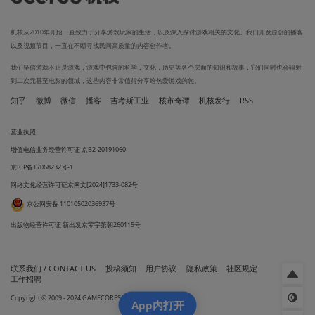
机核从2010年开始一直致力于分享游戏玩家的生活，以及深入探讨游戏相关的文化。我们开发原创的播客
以及视频节目，一直在不断寻找民间高质量的内容创作者。
我们坚信游戏不止是游戏，游戏中包含的科学，文化，历史等各个层面的知识和故事，它们同时也会辐射
到二次元甚至电影的领域，这些内容非常值得分享给热爱游戏的您。
知乎
微博
微信
播客
吉考斯工业
核市奇谭
机核发行
RSS
营业执照
增值电信业务经营许可证 京B2-20191060
京ICP备17068232号-1
网络文化经营许可证京网文[2024]1733-082号
京公网安备 11010502036937号
出版物经营许可证 新出发京零字第朝260115号
联系我们 / CONTACT US
投稿须知
用户协议
隐私政策
社区规定
工作招聘
Copyright © 2009 - 2024 GAMECORES. All Rights Reserved
App内打开