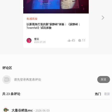
有感而发
创作笔记
以新视角打造的新“寂静岭”体验：《寂静岭：
每个人都会拥
Townfall》试玩体验
《寂静岭：To
雪豆
雪豆
45
11
2026-07-29
2026-07
评论区
发送
共
23
条
评论
热门
最新
大曼谷鳄鱼mc
・
2026-06-03