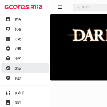
首页
机组
讨论
资讯
播客
文章
视频
有声书
商店