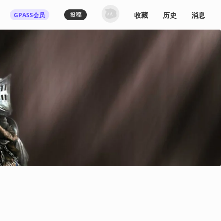
收藏
历史
消息
GPASS会员
登录机核你可以：
下载收藏播客节目
多端历史播放同步
发布内容动态/评论
关注喜欢的创作者
登录 / 注册