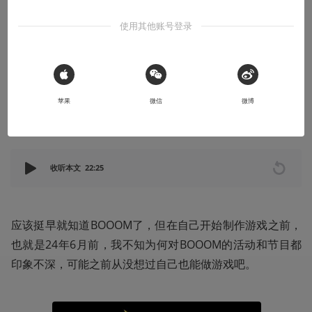
创作笔记
使用其他账号登录
做游戏的时候开心吗？
一半的时间是开心的。那另外一半呢？
 Sign in with Apple
2025-05-09
Natsu233
苹果
微信
微博
本文系用户投稿，不代表机核网观点
收听本文
22:25
应该挺早就知道BOOOM了，但在自己开始制作游戏之前，
也就是24年6月前，我不知为何对BOOOM的活动和节目都
印象不深，可能之前从没想过自己也能做游戏吧。