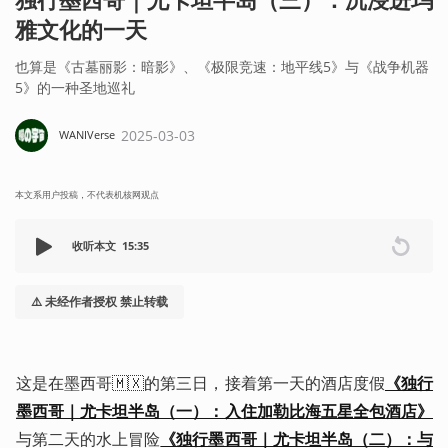
雅文化的一天
也算是《古墓丽影：暗影》、《极限竞速：地平线5》与《战争机器
5》的一种圣地巡礼
2025-03-03
WANIVerse
本文系用户投稿，不代表机核网观点
收听本文
15:35
⚠️ 未经作者授权 禁止转载
这是在墨西哥🇲🇽的第三日，接着第一天的酒店度假
《独行
墨西哥｜尤卡坦半岛（一）：入住加勒比海五星全包酒店》
与第二天的水上冒险
《独行墨西哥｜尤卡坦半岛（二）：与