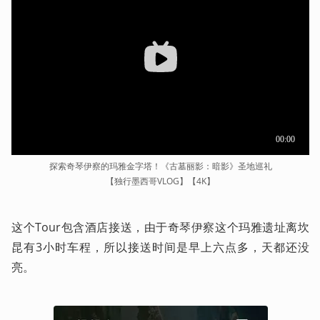
探索奇琴伊察的玛雅金字塔！《古墓丽影：暗影》圣地巡礼
【独行墨西哥VLOG】【4K】
这个Tour包含酒店接送，由于奇琴伊察这个玛雅遗址离坎
昆有3小时车程，所以接送时间是早上六点多，天都还没
亮。