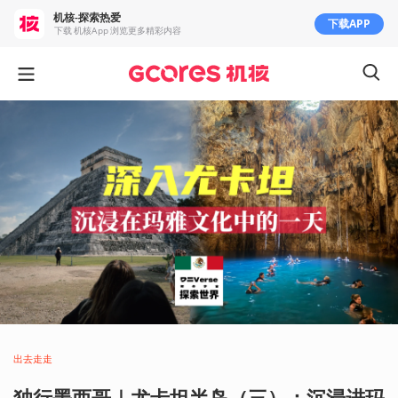
机核-探索热爱
下载APP
下载 机核App 浏览更多精彩内容
出去走走
独行墨西哥｜尤卡坦半岛（三）：沉浸进玛