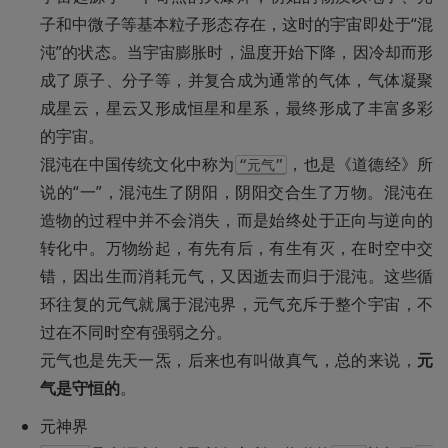
子和中微子等基本粒子形态存在，这时的宇宙即处于“混
沌”的状态。当宇宙膨胀时，温度开始下降，因冷却而形
成了原子、分子等，并复合成为通常的气体，气体凝聚
成星云，星云又形成恒星和星系，最终形成了丰富多彩
的宇宙。

混沌在中国传统文化中称为
，也是《道德经》所
“元气”
说的“一”，混沌生了阴阳，阴阳交合生了万物。混沌在
造物的过程中并不会消失，而是始终处于正向与逆向的
转化中。万物纷起，有先有后，有生有灭，在时空中交
错，因出生而消耗元气，又因逝去而归于混沌。这些循
环往复的元气就属于混沌界，元气充斥于整个宇宙，不
过在不同时空有强弱之分。

元气也是先天一炁，后来也有叫做真气，总的来说，
元
气是守恒的
。