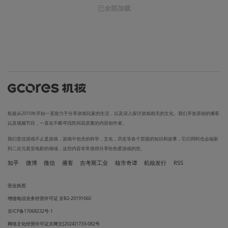
已全部加载
机核从2010年开始一直致力于分享游戏玩家的生活，以及深入探讨游戏相关的文化。我们开发原创的播客
以及视频节目，一直在不断寻找民间高质量的内容创作者。
我们坚信游戏不止是游戏，游戏中包含的科学，文化，历史等各个层面的知识和故事，它们同时也会辐射
到二次元甚至电影的领域，这些内容非常值得分享给热爱游戏的您。
知乎
微博
微信
播客
吉考斯工业
核市奇谭
机核发行
RSS
营业执照
增值电信业务经营许可证 京B2-20191060
京ICP备17068232号-1
网络文化经营许可证京网文[2024]1733-082号