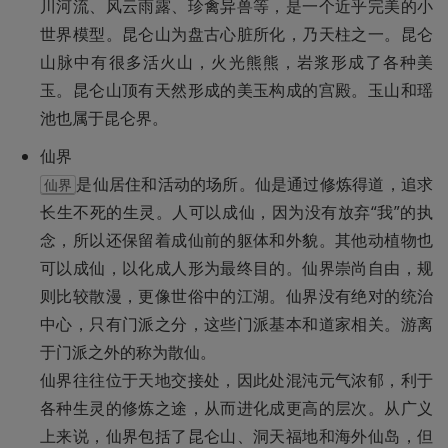
川河流、风云雨露、珍禽异兽等，是一个近乎完美的小
世界模型。昆仑山为盘古心脏所化，乃天柱之一。昆仑
山脉中有很多活火山，火光熊熊，岩浆形成了各种美
玉。昆仑山顶有天然形成的美玉构成的宫殿。玉山和瑶
池也属于昆仑界。
是仙居住和活动的场所。仙是通过修炼得道，追求
仙界
长生不死的生灵。人可以成仙，因为没有放弃“我”的执
念，所以还保留着成仙前的躯体和外貌。其他动植物也
可以成仙，以化成人形为最终目的。仙界崇尚自由，规
则比较散漫，更像世俗中的江湖。仙界没有绝对的统治
中心，只有门派之分，这些门派基本和道家相关。游离
于门派之外的称为散仙。

仙界往往位于天地交接处，因此处混沌元气浓郁，利于
各种生灵的修炼之途，从而进化成更高的层次。从广义
上来说，仙界包括了昆仑山、洞天福地和海外仙岛，但