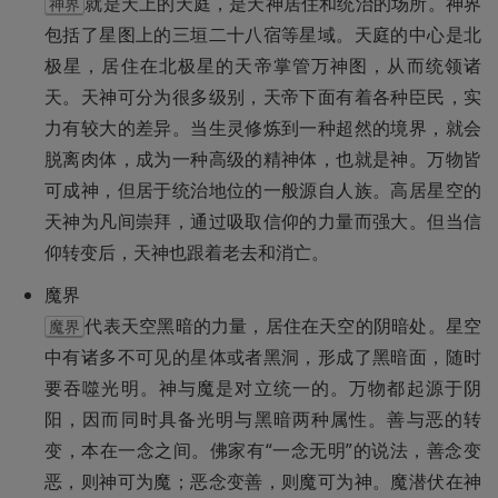
就是天上的天庭，是天神居住和统治的场所。神界
神界
包括了星图上的三垣二十八宿等星域。天庭的中心是北
极星，居住在北极星的天帝掌管万神图，从而统领诸
天。天神可分为很多级别，天帝下面有着各种臣民，实
力有较大的差异。当生灵修炼到一种超然的境界，就会
脱离肉体，成为一种高级的精神体，也就是神。万物皆
可成神，但居于统治地位的一般源自人族。高居星空的
天神为凡间崇拜，通过吸取信仰的力量而强大。但当信
仰转变后，天神也跟着老去和消亡。
代表天空黑暗的力量，居住在天空的阴暗处。星空
魔界
中有诸多不可见的星体或者黑洞，形成了黑暗面，随时
要吞噬光明。神与魔是对立统一的。万物都起源于阴
阳，因而同时具备光明与黑暗两种属性。善与恶的转
变，本在一念之间。佛家有“一念无明”的说法，善念变
恶，则神可为魔；恶念变善，则魔可为神。魔潜伏在神