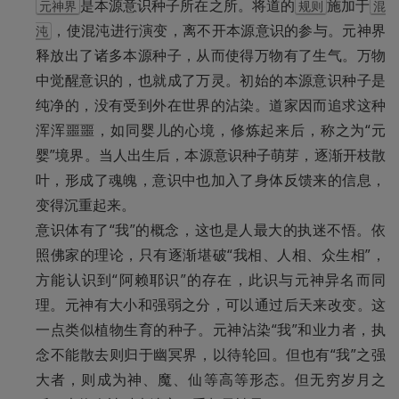
是本源意识种子所在之所。将道的
施加于
元神界
规则
混
，使混沌进行演变，离不开本源意识的参与。元神界
沌
释放出了诸多本源种子，从而使得万物有了生气。万物
中觉醒意识的，也就成了万灵。初始的本源意识种子是
纯净的，没有受到外在世界的沾染。道家因而追求这种
浑浑噩噩，如同婴儿的心境，修炼起来后，称之为“元
婴”境界。当人出生后，本源意识种子萌芽，逐渐开枝散
叶，形成了魂魄，意识中也加入了身体反馈来的信息，
变得沉重起来。

意识体有了“我”的概念，这也是人最大的执迷不悟。依
照佛家的理论，只有逐渐堪破“我相、人相、众生相”，
方能认识到“阿赖耶识”的存在，此识与元神异名而同
理。元神有大小和强弱之分，可以通过后天来改变。这
一点类似植物生育的种子。元神沾染“我”和业力者，执
念不能散去则归于幽冥界，以待轮回。但也有“我”之强
大者，则成为神、魔、仙等高等形态。但无穷岁月之