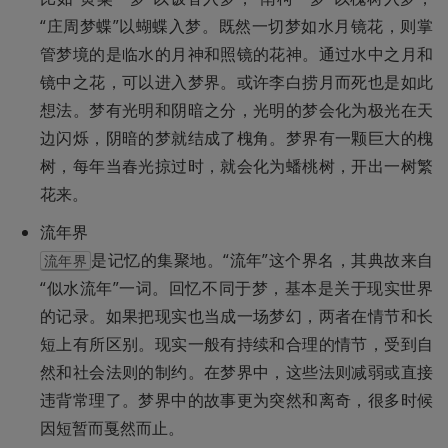
“庄周梦蝶”以蝴蝶入梦。既然一切梦如水月镜花，则掌
管梦境的是临水的月神和照镜的花神。通过水中之月和
镜中之花，可以进入梦界。或许李白捞月而死也是如此
想法。梦有光明和阴暗之分，光明的梦会化为极光在天
边闪烁，阴暗的梦就结成了槐角。梦界有一颗巨大的槐
树，每年当春光掠过时，就会化为蟠桃树，开出一树繁
花来。
是记忆的集聚地。“流年”这个界名，其典故来自
流年界
“似水流年”一词。回忆不同于梦，基本是关于现实世界
的记录。如果把现实也当成一场梦幻，两者在情节和长
短上有所区别。现实一般有持续和合理的情节，受到自
然和社会法则的制约。在梦界中，这些法则减弱或直接
违背常理了。梦界中的故事更为突然和离奇，很多时候
因短暂而戛然而止。
