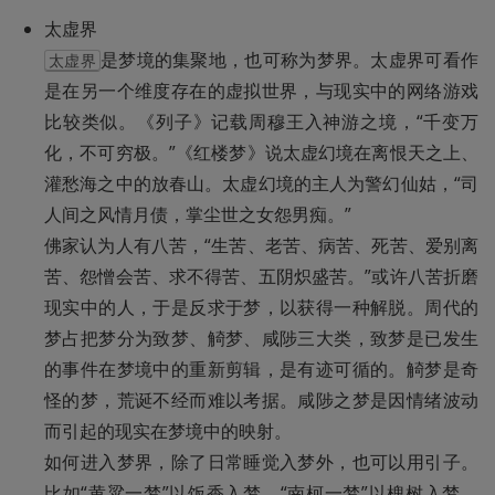
是梦境的集聚地，也可称为梦界。太虚界可看作
太虚界
是在另一个维度存在的虚拟世界，与现实中的网络游戏
比较类似。《列子》记载周穆王入神游之境，“千变万
化，不可穷极。”《红楼梦》说太虚幻境在离恨天之上、
灌愁海之中的放春山。太虚幻境的主人为警幻仙姑，“司
人间之风情月债，掌尘世之女怨男痴。”

佛家认为人有八苦，“生苦、老苦、病苦、死苦、爱别离
苦、怨憎会苦、求不得苦、五阴炽盛苦。”或许八苦折磨
现实中的人，于是反求于梦，以获得一种解脱。周代的
梦占把梦分为致梦、觭梦、咸陟三大类，致梦是已发生
的事件在梦境中的重新剪辑，是有迹可循的。觭梦是奇
怪的梦，荒诞不经而难以考据。咸陟之梦是因情绪波动
而引起的现实在梦境中的映射。

如何进入梦界，除了日常睡觉入梦外，也可以用引子。
比如“黄粱一梦”以饭香入梦，“南柯一梦”以槐树入梦，