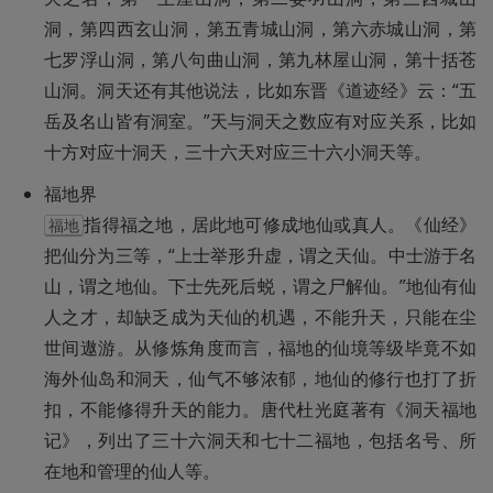
洞，第四西玄山洞，第五青城山洞，第六赤城山洞，第
七罗浮山洞，第八句曲山洞，第九林屋山洞，第十括苍
山洞。洞天还有其他说法，比如东晋《道迹经》云：“五
岳及名山皆有洞室。”天与洞天之数应有对应关系，比如
十方对应十洞天，三十六天对应三十六小洞天等。
指得福之地，居此地可修成地仙或真人。《仙经》
福地
把仙分为三等，“上士举形升虚，谓之天仙。中士游于名
山，谓之地仙。下士先死后蜕，谓之尸解仙。”地仙有仙
人之才，却缺乏成为天仙的机遇，不能升天，只能在尘
世间遨游。从修炼角度而言，福地的仙境等级毕竟不如
海外仙岛和洞天，仙气不够浓郁，地仙的修行也打了折
扣，不能修得升天的能力。唐代杜光庭著有《洞天福地
记》，列出了三十六洞天和七十二福地，包括名号、所
在地和管理的仙人等。