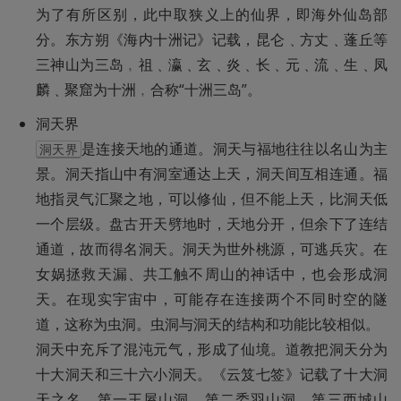
为了有所区别，此中取狭义上的仙界，即海外仙岛部
分。东方朔《海内十洲记》记载，昆仑﹑方丈﹑蓬丘等
三神山为三岛﹐祖﹑瀛﹑玄﹑炎﹑长﹑元﹑流﹑生﹑凤
麟﹑聚窟为十洲﹐合称“十洲三岛”。
是连接天地的通道。洞天与福地往往以名山为主
洞天界
景。洞天指山中有洞室通达上天，洞天间互相连通。福
地指灵气汇聚之地，可以修仙，但不能上天，比洞天低
一个层级。盘古开天劈地时，天地分开，但余下了连结
通道，故而得名洞天。洞天为世外桃源，可逃兵灾。在
女娲拯救天漏、共工触不周山的神话中，也会形成洞
天。在现实宇宙中，可能存在连接两个不同时空的隧
道，这称为虫洞。虫洞与洞天的结构和功能比较相似。

洞天中充斥了混沌元气，形成了仙境。道教把洞天分为
十大洞天和三十六小洞天。《云笈七签》记载了十大洞
天之名，第一王屋山洞，第二委羽山洞，第三西城山