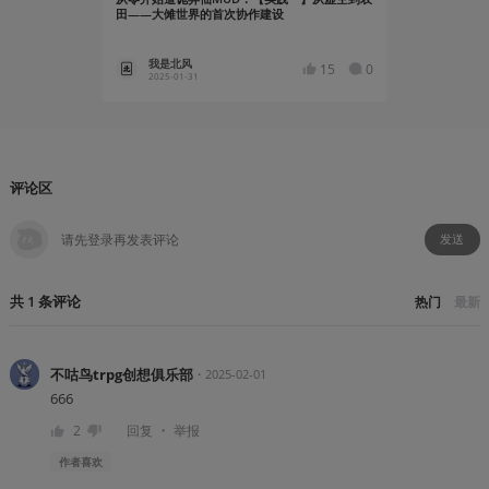
田——大傩世界的首次协作建设
我是北风
我是北
15
0
2025-01-31
2025-01
评论区
发送
共
1
条
评论
热门
最新
不咕鸟trpg创想俱乐部
・
2025-02-01
666
・
2
回复
举报
作者
喜欢