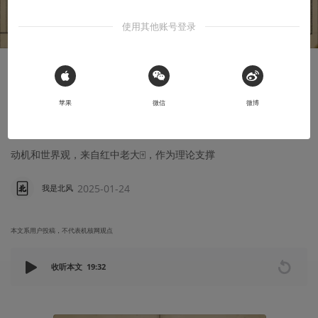
使用其他账号登录
创作笔记
 Sign in with Apple
来啊坐忘道们，从零开始搞一个道诡异仙
苹果
微信
微博
MUD
动机和世界观，来自红中老大🀄️，作为理论支撑
2025-01-24
我是北风
本文系用户投稿，不代表机核网观点
收听本文
19:32