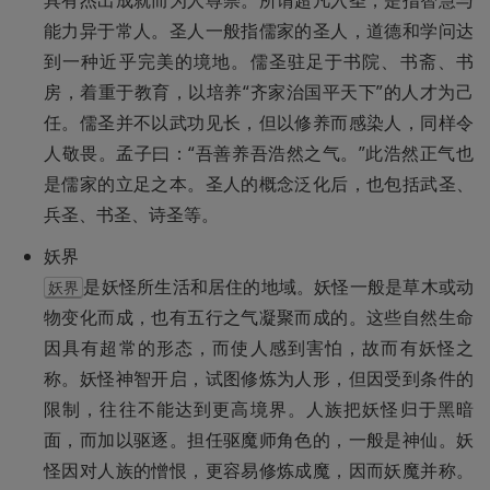
具有杰出成就而为人尊崇。所谓超凡入圣，是指智慧与
能力异于常人。圣人一般指儒家的圣人，道德和学问达
到一种近乎完美的境地。儒圣驻足于书院、书斋、书
房，着重于教育，以培养“齐家治国平天下”的人才为己
任。儒圣并不以武功见长，但以修养而感染人，同样令
人敬畏。孟子曰：“吾善养吾浩然之气。”此浩然正气也
是儒家的立足之本。圣人的概念泛化后，也包括武圣、
兵圣、书圣、诗圣等。
是妖怪所生活和居住的地域。妖怪一般是草木或动
妖界
物变化而成，也有五行之气凝聚而成的。这些自然生命
因具有超常的形态，而使人感到害怕，故而有妖怪之
称。妖怪神智开启，试图修炼为人形，但因受到条件的
限制，往往不能达到更高境界。人族把妖怪归于黑暗
面，而加以驱逐。担任驱魔师角色的，一般是神仙。妖
怪因对人族的憎恨，更容易修炼成魔，因而妖魔并称。