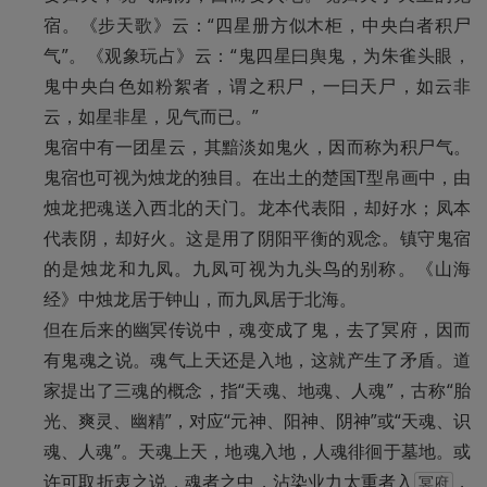
宿。《步天歌》云：“四星册方似木柜，中央白者积尸
气”。《观象玩占》云：“鬼四星曰舆鬼，为朱雀头眼，
鬼中央白色如粉絮者，谓之积尸，一曰天尸，如云非
云，如星非星，见气而已。”

鬼宿中有一团星云，其黯淡如鬼火，因而称为积尸气。
鬼宿也可视为烛龙的独目。在出土的楚国T型帛画中，由
烛龙把魂送入西北的天门。龙本代表阳，却好水；凤本
代表阴，却好火。这是用了阴阳平衡的观念。镇守鬼宿
的是烛龙和九凤。九凤可视为九头鸟的别称。《山海
经》中烛龙居于钟山，而九凤居于北海。

但在后来的幽冥传说中，魂变成了鬼，去了冥府，因而
有鬼魂之说。魂气上天还是入地，这就产生了矛盾。道
家提出了三魂的概念，指“天魂、地魂、人魂”，古称“胎
光、爽灵、幽精”，对应“元神、阳神、阴神”或“天魂、识
魂、人魂”。天魂上天，地魂入地，人魂徘徊于墓地。或
许可取折衷之说，魂者之中，沾染业力太重者入
，
冥府