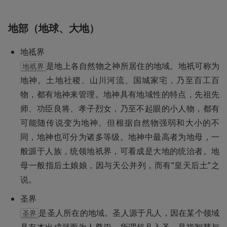
地部（地球、大地）
是地上各自然物之神所居住的地域。地祇可称为
地祇界
地神。土地社稷、山川河流、国城家宅，乃至百工百
物，都有地神来管理。地神具有地域性的特点，先祖先
师、功臣良将、孝子烈女，乃至不起眼的小人物，都有
可能随传说变为地神。但根据自然物强弱和大小的不
同，地神也可分为诸多等级。地神中最高者为地母，一
般源于人族，统领地祇界，可看成是大地的统治者。地
母一般指后土娘娘，因与天公并列，而有“皇天后土”之
说。
是圣人所在的地域。圣人源于凡人，因在某个领域
圣界