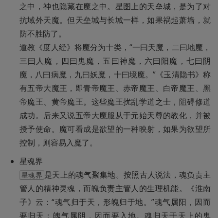
之中，神也隐藏在魔之中。星图上的天垒城，是为了对
抗域外天魔。但天垒城与长城一样，如果祸起萧墙，就
防不胜防了。

道教《度人经》将魔分为十类，“一曰天魔，二曰地魔，
三曰人魔，四曰鬼魔，五曰神魔，六曰阳魔，七曰阴
魔，八曰病魔，九曰妖魔，十曰境魔。”《玉清隐书》称
有五帝大魔王，即青帝魔王、赤帝魔王、白帝魔王、黑
帝魔王、黄帝魔王。这些魔王扰乱学道之士，阻碍修道
成功。后来又说五帝大魔服从于元始天尊的教化，并被
授予使命。魔可看成是欲望的一种映射，如果为欲望所
控制，则容易入魔了。
是天上的魂气聚集地。按照古人说法，魂负责主
星魂界
管人的精神灵魂，而魄负责主管人的生理机能。《淮南
子》云：“魂气归于天，形魄归于地。”魂气属阳，因而
要归天；魄气属阴，因而要入地。魂归天于天上的鬼