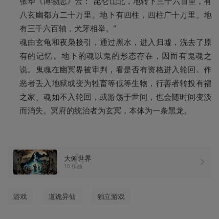
张华《博物志》云：“昆仑山北，地转下三千六百里，有
八玄幽都方二十万里。地下有四柱，四柱广十万里。地
有三千六百轴，犬牙相举。”

魂由玄龟和夜枭接引，通过黑水，进入归墟，洗去了原
有的记忆。地下的魂以鬼的形态存在，因而有鬼魂之
说。鬼魂在幽冥界被审判，看是否有资格进入轮回。作
恶者丢入地狱或变为牲畜等低等生物，行善者转投有福
之家。魂如不入轮回，或游荡于世间，也会随时间变淡
而消失。冥府的统治者为玄冥，本体为一条黑龙。
大傩世界
10 作品
游戏
道诡异仙
独立游戏