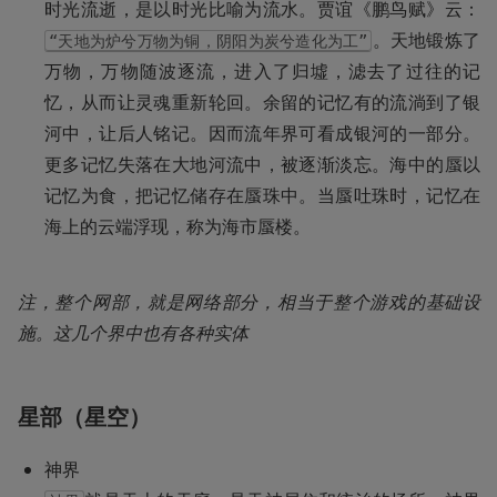
时光流逝，是以时光比喻为流水。贾谊《鹏鸟赋》云：
。天地锻炼了
“天地为炉兮万物为铜，阴阳为炭兮造化为工”
万物，万物随波逐流，进入了归墟，滤去了过往的记
忆，从而让灵魂重新轮回。余留的记忆有的流淌到了银
河中，让后人铭记。因而流年界可看成银河的一部分。
更多记忆失落在大地河流中，被逐渐淡忘。海中的蜃以
记忆为食，把记忆储存在蜃珠中。当蜃吐珠时，记忆在
海上的云端浮现，称为海市蜃楼。
注，整个网部，就是网络部分，相当于整个游戏的基础设
施。这几个界中也有各种实体
星部（星空）