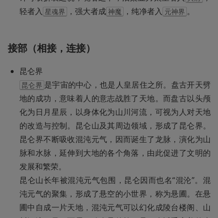
轻者入
，强大者成
，纯净者入
。
星魂界
神魔
元神界
接部（相接，连接）
是宇宙的中心，也是人皇居住之所。盘古开天劈
昆仑界
地的成功，意味着人的意志战胜了天地。而盘古以头颅
化为日月星辰，以身体化为山川河流，可视为人对天地
的改造与控制。昆仑山及其周边领域，形成了昆仑界。
昆仑界不断吸收混沌元气，因而诞生了龙脉，演化为山
脉和水脉，延伸到大地的各个角落，由此促进了文明的
发展和繁荣。

昆仑山长年被混沌元气包围，昆仑因而也名“混沦”。混
沌元气的聚集，形成了悬空的小世界，称为悬圃。在悬
圃中自成一片天地，混沌元气可以幻化成陵台楼阁、山