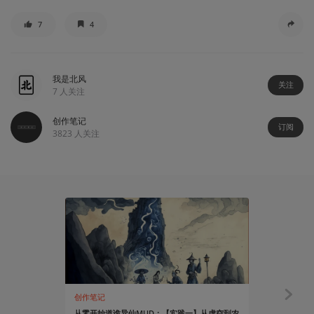
7
4
我是北风
关注
7
人关注
创作笔记
订阅
3823
人关注
创作笔记
创作笔记
从零开始道诡异仙MUD：【实践一】从虚空到农
从零开始道