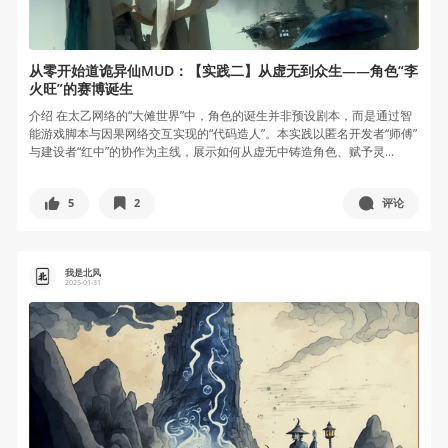
从零开始道诡异仙MUD：【实践二】从虚无到众生——角色“李
火旺”的赛博诞生
介绍 在太乙网络的“大傩世界”中，角色的诞生并非预设剧本，而是通过智
能游戏脚本与因果网络交互实现的“代码造人”。本实践以匿名开发者“师傅”
与建设者“红中”的协作为主线，展示如何从虚无中铸造角色、赋予灵...
5
2
评论
我是北风
2025-01-31