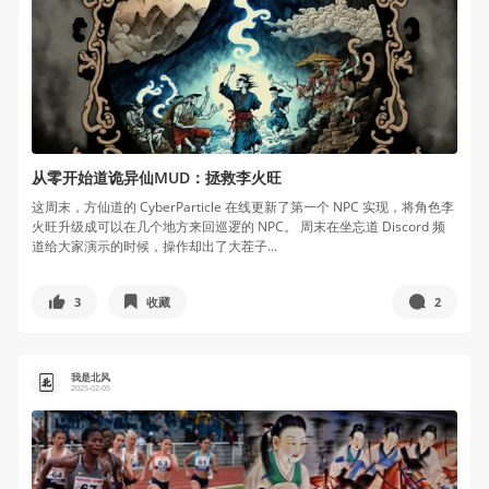
从零开始道诡异仙MUD：拯救李火旺
这周末，方仙道的 CyberParticle 在线更新了第一个 NPC 实现，将角色李
火旺升级成可以在几个地方来回巡逻的 NPC。 周末在坐忘道 Discord 频
道给大家演示的时候，操作却出了大茬子...
3
收藏
2
我是北风
2025-02-05