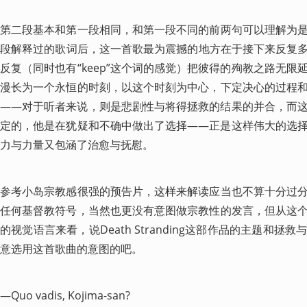
第二段基本和第一段相同，和第一段不同的前两句可以理解为
段解释过的歌词后，这一首歌最为震撼的地方在于接下来反复多次的“I'l
反复（同时也有“keep”这个词的感觉）把彼得的殉教之路无
漫长为一个永恒的时刻，以这个时刻为中心，下定决心的过程
——对于听者来说，则是悲剧性与将得拯救的结果的并合，而
定的，他是在犹疑和不确中做出了选择——正是这样伟大的选
力与力量又包涵了治愈与抚慰。
参考小岛宗教感很强的预告片，这样来解读应当也不算十分过
任何基督教符号，当然也更没有意图做宗教性的发言，但从这
的视觉语言来看，说Death Stranding这部作品的主题和
意选用这首歌曲的意图的吧。
—Quo vadis, Kojima-san?