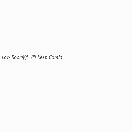
的I《'll Keep Comin