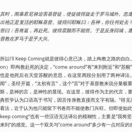
其时，闻暴君尼禄迫害基督徒，使徒彼得旋走于罗马城外。忽
出祂正是复活的耶稣基督。彼得问耶稣曰：吾神，你往何处去？（Quo 
答曰：吾将返，再赴死。彼得震颤而不能答。于是反身回城，
督教在罗马于是乎大兴。
所以I'll Keep Coming就是彼得心意已决，踏上殉教之路的自白。 “正
on）即殉教赴死的决定，“come around”有“来到附近”和
也是他死后在天堂苏醒的意思，在这里两段分别用了两种译法
闻”，圣经开篇，“太初有言”，这个“言”对于基督教来说分量
斯，是神的言，是神性的显现。在这里，彼得作为主的代言，
典哲学认为口语高于书写，因言传身教直接而文字有隔。“得见
看法，近于认为他只能留下书卷而不能使教门兴旺。但即使如此，“我
keep coming”也有一些汉语无法译出的模糊性，主要是“我将
来到“的感觉。这一个双关与”come around“多少有一点对应