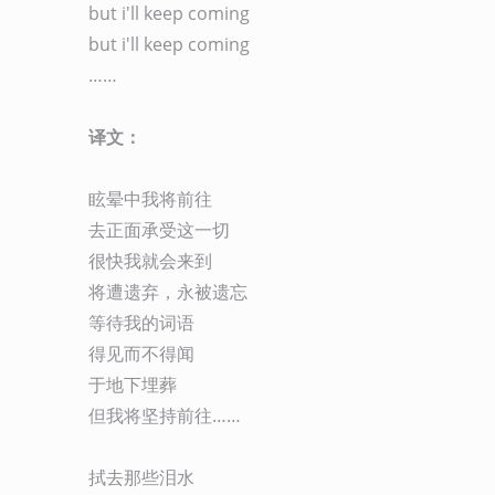
but i'll keep coming

but i'll keep coming

……

译文：
眩晕中我将前往

去正面承受这一切

很快我就会来到

将遭遗弃，永被遗忘

等待我的词语

得见而不得闻

于地下埋葬

但我将坚持前往……

拭去那些泪水
