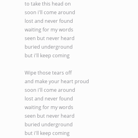
to take this head on

soon i'll come around

lost and never found

waiting for my words

seen but never heard

buried underground

but i'll keep coming

Wipe those tears off

and make your heart proud

soon i'll come around

lost and never found

waiting for my words

seen but never heard

buried underground

but i'll keep coming
