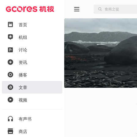
首页
机组
讨论
资讯
播客
文章
视频
有声书
商店