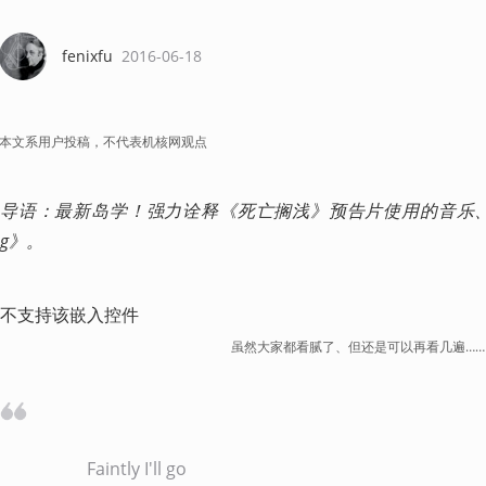
fenixfu
2016-06-18
本文系用户投稿，不代表机核网观点
导语：最新岛学！强力诠释《死亡搁浅》预告片使用的音乐、Low Roar
g》。
不支持该嵌入控件
虽然大家都看腻了、但还是可以再看几遍……
Faintly I'll go
