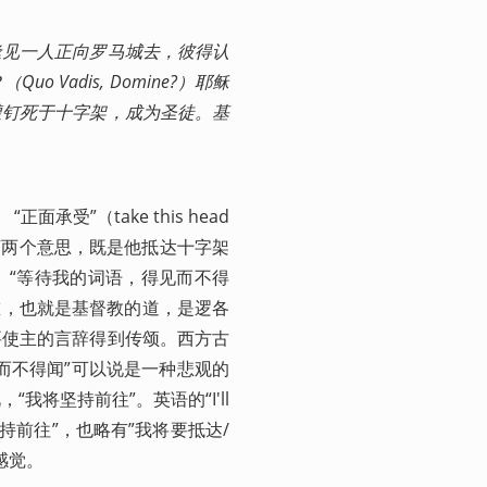
逢见一人正向罗马城去，彼得认
Vadis, Domine?）耶稣
遭钉死于十字架，成为圣徒。基
面承受”（take this head 
“苏醒”两个意思，既是他抵达十字架
。“等待我的词语，得见而不得
极重，也就是基督教的道，是逻各
要使主的言辞得到传颂。西方古
而不得闻”可以说是一种悲观的
将坚持前往”。英语的“I'll 
坚持前往”，也略有”我将要抵达/
的感觉。