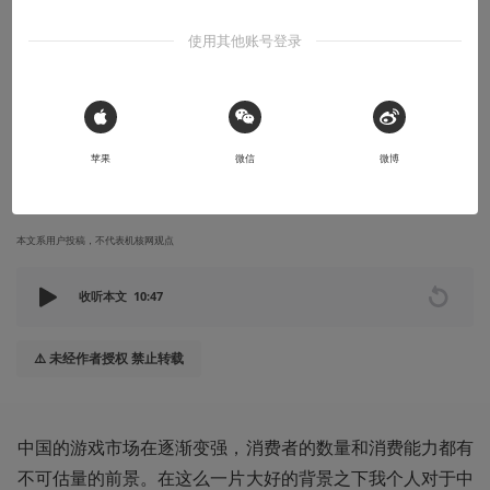
有感而发
使用其他账号登录
游戏与文娱作品所应有的文化内核：文化独
立性和文化自信
来自一个刚刚为黑马喽鼓掌然后被某些游戏气到火冒三丈的某人
 Sign in with Apple
苹果
微信
微博
2024-09-14
奶油薄荷
本文系用户投稿，不代表机核网观点
收听本文
10:47
⚠️ 未经作者授权 禁止转载
中国的游戏市场在逐渐变强，消费者的数量和消费能力都有
不可估量的前景。在这么一片大好的背景之下我个人对于中