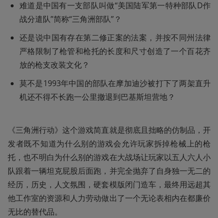
难道是中国有一支部队叫做“美国陆军第一特种部队D作
战分遣队”简称“三角洲部队”？
还是说中国有存在第二修正案的法案，并按不同州法律
严格限制了枪管和枪托的长度和尺寸创造了一个百花齐
放的枪支改装文化？
莫不是1993年中国的部队在摩加迪沙被打下了两架直升
机还不得不长跑一公里撤退到巴基斯坦营地？
《三角洲行动》这个游戏简直就是彻底且拙略的仿制品，开
发者既不知道为什么别的游戏会允许玩家拆掉枪械上的枪
托，也不明白为什么别的游戏在大战场让玩家以五人六人小
队跟着一辆坦克屁股后面跑，并完全抛弃了自身独一无二的
经历，历史，人文氛围，硬套模版闭门造车，最终用远超其
他工作室的资源和人力劳动做出了一个无论表相内在都廉价
无比的替代品。