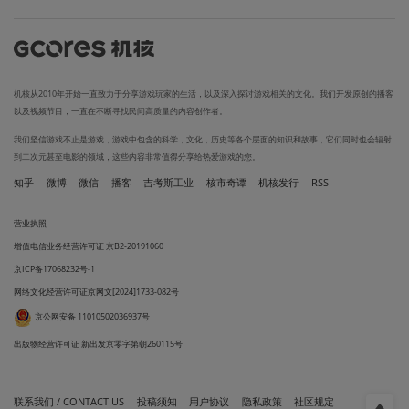
机核从2010年开始一直致力于分享游戏玩家的生活，以及深入探讨游戏相关的文化。我们开发原创的播客
以及视频节目，一直在不断寻找民间高质量的内容创作者。
我们坚信游戏不止是游戏，游戏中包含的科学，文化，历史等各个层面的知识和故事，它们同时也会辐射
到二次元甚至电影的领域，这些内容非常值得分享给热爱游戏的您。
知乎
微博
微信
播客
吉考斯工业
核市奇谭
机核发行
RSS
营业执照
增值电信业务经营许可证 京B2-20191060
京ICP备17068232号-1
网络文化经营许可证京网文[2024]1733-082号
京公网安备 11010502036937号
出版物经营许可证 新出发京零字第朝260115号
联系我们 / CONTACT US
投稿须知
用户协议
隐私政策
社区规定