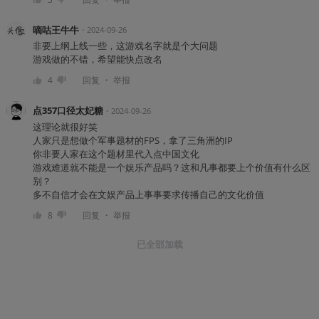
嘀咕王牛牛
・
2024-09-26
非要上纲上线一些，这游戏名字就是个大问题
游戏做的不错，希望能快点改名
・
4
回复
举报
点357口径太妃糖
・
2024-09-26
这理论就很好笑
人家只是想做个军事题材的FPS，拿了三角洲的IP
你非要人家在这个题材里代入点中国文化
游戏难道就不能是一个娱乐产品吗？这和凡事都要上个价值有什么区
别？
多不自信才会在文娱产品上事事要求传播自己的文化价值
・
8
回复
举报
已全部加载