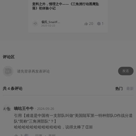
意料之外，情理之中——《三角洲行动黑鹰坠
《三角洲行动
落》初体验小记
雀氏_SnailF...
YT17
20
1
2025-02-22
2025-02
评论区
发送
共
4
条
评论
热门
最新
嘀咕王牛牛
・
2024-09-26
引用【难道是中国有一支部队叫做“美国陆军第一特种部队D作战分遣
队”简称“三角洲部队”？】
哈哈哈哈哈哈哈哈哈哈哈哈，说得太棒了👏🏼
・
3
回复
举报