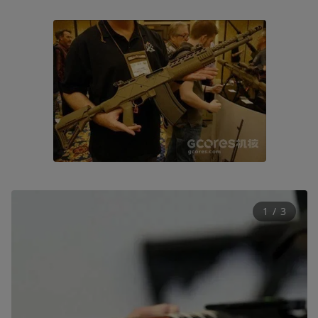
1
 / 
3