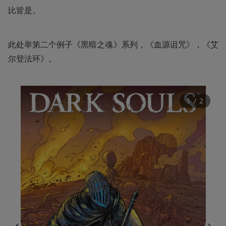
比皆是。
此处举第二个例子《黑暗之魂》系列，《血源诅咒》，《艾
尔登法环》。
1
 / 
2