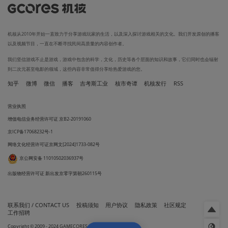
机核从2010年开始一直致力于分享游戏玩家的生活，以及深入探讨游戏相关的文化。我们开发原创的播客
以及视频节目，一直在不断寻找民间高质量的内容创作者。
我们坚信游戏不止是游戏，游戏中包含的科学，文化，历史等各个层面的知识和故事，它们同时也会辐射
到二次元甚至电影的领域，这些内容非常值得分享给热爱游戏的您。
知乎
微博
微信
播客
吉考斯工业
核市奇谭
机核发行
RSS
营业执照
增值电信业务经营许可证 京B2-20191060
京ICP备17068232号-1
网络文化经营许可证京网文[2024]1733-082号
京公网安备 11010502036937号
出版物经营许可证 新出发京零字第朝260115号
联系我们 / CONTACT US
投稿须知
用户协议
隐私政策
社区规定
工作招聘
Copyright © 2009 - 2024 GAMECORES. All Rights Reserved