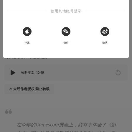
不少，但未来很可期
使用其他账号登录
在今年的Gamescom展会上，我有幸体验了《影之刃：零》这款备
受期待的动作游戏
 Sign in with Apple
2024-09-10
蓝晶石Kyanite
苹果
微信
微博
本文系用户投稿，不代表机核网观点
收听本文
10:49
⚠️ 未经作者授权 禁止转载
在今年的Gamescom展会上，我有幸体验了《影