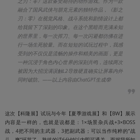
之刃：零》这款备受期待的动作游戏。作为一款
融合了国风武侠与朋克元素的独特作品，《影之
刃：零》在视觉风格、战斗系统和剧情设计上都
给我留下了深刻的印象。在这个黑暗而充满未知
的世界里，每一次挥刀、每一次闪避都仿佛在进
行一场生死较量。而在短短的试玩过程中，我感
受到的不仅仅是流畅的操作和精美的画面，更是
一种沉浸于角色内心世界的深刻共鸣，连续两次
被因为大招没满误触L2导致硬直确实让屏幕内外
同时破防。——以上内容由ChatGPT生成🤓
这次【科隆展】试玩与今年【夏季游戏展】和【BW】展示
内容是一样的，也就是说都是：1×场景杂兵战+3×BOSS
战，4把不同的主武器，3把副武器；可以当作纯粹的“战
斗，爽”环节了，熟练的话6分钟以内即可通关。而据我所知