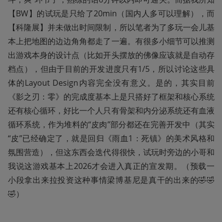
【BW】的试玩是只给了20min（国内人多可以理解），而
【科隆展】并未做出时间限制，所以笔者为了多玩一会儿基
本上把地图的边边角角都走了一遍。有很多小细节可以推测
出游戏本身的设计点（比如开头摆放的佛像应该就是自动存
档点），但由于目前的开发进度只有1/5，所以讨论这些具
体的Layout Design内容完全没有意义。是的，其实目前
《影之刃：零》的完成度基本上是只搭好了框架和核心系统
还有核心循环，好比一个人只有骨架和内分泌系统还有血液
循环系统，作为堆料的“皮肉”部分都还在完善开发中（其实
“皮”已经确定了，就是回归《雨血1：死镇》的美术风格和
氛围营造），但这东西会迭代得很快，试玩时旁边的小哥和
我说这游戏基本上2026才会进入真正的宣发期。（预载一
小段拿出来拉投资这种事情梁博基尼是真干的出来的🤣🤣
🤣）