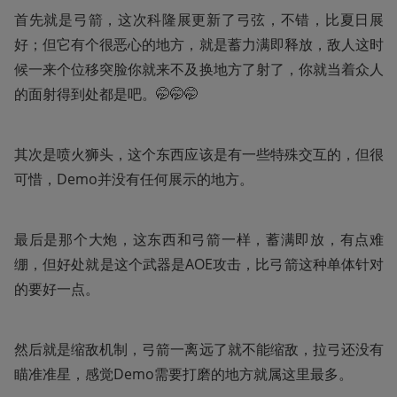
首先就是弓箭，这次科隆展更新了弓弦，不错，比夏日展
好；但它有个很恶心的地方，就是蓄力满即释放，敌人这时
候一来个位移突脸你就来不及换地方了射了，你就当着众人
的面射得到处都是吧。🤭🤭🤭
其次是喷火狮头，这个东西应该是有一些特殊交互的，但很
可惜，Demo并没有任何展示的地方。
最后是那个大炮，这东西和弓箭一样，蓄满即放，有点难
绷，但好处就是这个武器是AOE攻击，比弓箭这种单体针对
的要好一点。
然后就是缩敌机制，弓箭一离远了就不能缩敌，拉弓还没有
瞄准准星，感觉Demo需要打磨的地方就属这里最多。