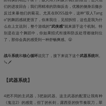
们的进攻回合；我们用精准的防御反击，优雅的侧身后撤步
反过来暴他们的菊花。尤其在BOSS战中，这种“双人Tang
o”的舞蹈感就更强了，你来我往，见招拆招，这也是我为什
么在上文说到，整个游戏的
“武侠感”
就来源于这个机制。特
别是在这个舞蹈中，你如果招式衔接和防反处理都做到位
了，那你会真的感受到一种舒畅爽感。😤
战斗系统
和
核心循环
说完了，接下来说下这个
武器系统
啊。
🔪🗡️
【武器系统】
4把不同的主武器，3把副武器。这主武器的配置让我有种
《鬼泣2》的感觉，但丁的长剑，露西亚的快节奏双刀，翠