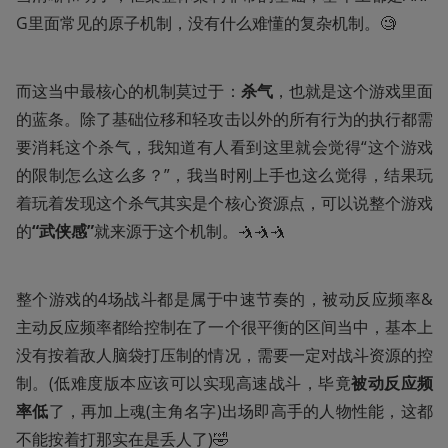
G里面常见的原子机制，没有什么难懂的复杂机制。🧐
而这当中最核心的机制莫过于：
杀气
，也就是这个游戏里面
的蓝条。除了基础位移和轻攻击以外的所有行为的执行都需
要消耗这个杀气，我知道有人看到这里就会觉得“这个游戏
的限制怎么这么多？”，我当时刚上手也这么觉得，结果玩
着玩着发现这个杀气其实是个核心资源点，可以说整个游戏
的
“武侠感”
就来源于这个机制。🤺🤺🤺
整个游戏的4场战斗都是属于中速节奏的，被动反应频率&
主动反应频率都给控制在了一个很平衡的区间当中，基本上
没有按着敌人脑袋打压制的情况，需要一定对战斗资源的控
制。(低难度版本应该可以实现高速战斗，毕竟
被动反应频
率低
了，再加上魂(主角名字)出场即高手的人物性能，这都
不能按着打那实在是丢人了)🤣