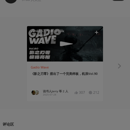
44:57
40.3k
Gadio Wave
官方活动
《影之刃零》搭出了一个完美样板，机浪Vol.90
《影之刃零
巡回试玩国
说书人Jerry 等 2 人
核聚变
307
212
2025-07-28
2024-09
评论区