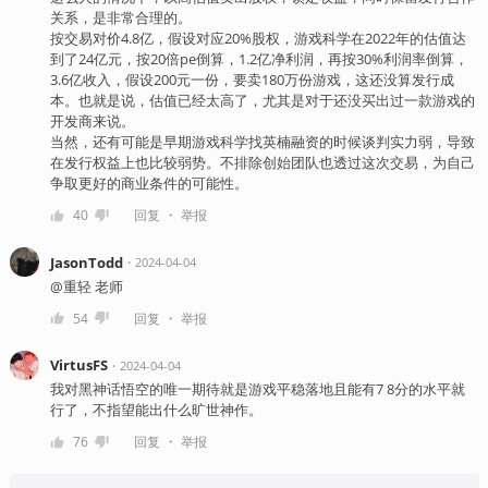
关系，是非常合理的。
按交易对价4.8亿，假设对应20%股权，游戏科学在2022年的估值达
到了24亿元，按20倍pe倒算，1.2亿净利润，再按30%利润率倒算，
3.6亿收入，假设200元一份，要卖180万份游戏，这还没算发行成
本。也就是说，估值已经太高了，尤其是对于还没买出过一款游戏的
开发商来说。
当然，还有可能是早期游戏科学找英楠融资的时候谈判实力弱，导致
在发行权益上也比较弱势。不排除创始团队也透过这次交易，为自己
争取更好的商业条件的可能性。
・
40
回复
举报
JasonTodd
・
2024-04-04
@重轻 老师
・
54
回复
举报
VirtusFS
・
2024-04-04
我对黑神话悟空的唯一期待就是游戏平稳落地且能有7 8分的水平就
行了，不指望能出什么旷世神作。
・
76
回复
举报