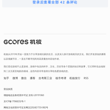
登录后查看全部 42 条评论
机核从2010年开始一直致力于分享游戏玩家的生活，以及深入探讨游戏相关的文化。我们开发原创的播客
以及视频节目，一直在不断寻找民间高质量的内容创作者。
我们坚信游戏不止是游戏，游戏中包含的科学，文化，历史等各个层面的知识和故事，它们同时也会辐射
到二次元甚至电影的领域，这些内容非常值得分享给热爱游戏的您。
知乎
微博
微信
播客
吉考斯工业
核市奇谭
机核发行
RSS
营业执照
增值电信业务经营许可证 京B2-20191060
京ICP备17068232号-1
网络文化经营许可证京网文[2024]1733-082号