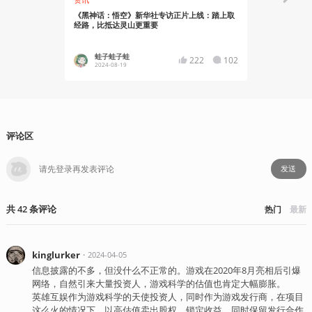
《黑神话：悟空》新华社专访正片上线：踏上取
《黑神话：
经路，比抵达灵山更重要
有哪些不同
蛙子蛙子蛙
棘艾纹J
222
102
2024-08-19
2023-12
评论区
发送
共
42
条
评论
热门
最新
kinglurker
・
2024-04-05
信息披露的不多，但没什么不正常的。游戏在2020年8月亮相后引爆
网络，自然引来大量投资人，游戏科学的估值也肯定大幅膨胀。
英雄互娱作为游戏科学的天使投资人，同时作为游戏发行商，在项目
这么火的情况下，以高估值卖出股权，锁定收益，同时保留发行合作