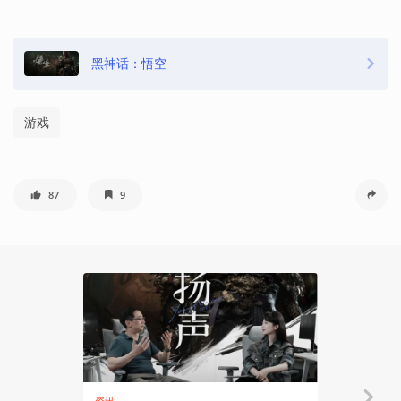
黑神话：悟空
游戏
87
9
13:13
资讯
知识挖掘机