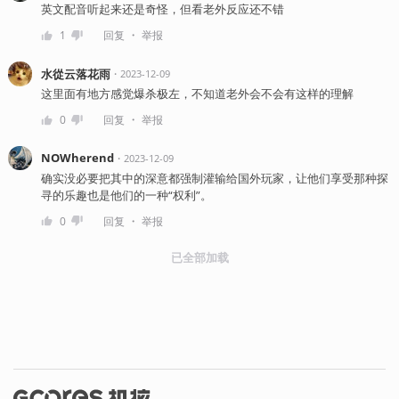
英文配音听起来还是奇怪，但看老外反应还不错
・
1
回复
举报
水從云落花雨
・
2023-12-09
这里面有地方感觉爆杀极左，不知道老外会不会有这样的理解
・
0
回复
举报
NOWherend
・
2023-12-09
确实没必要把其中的深意都强制灌输给国外玩家，让他们享受那种探
寻的乐趣也是他们的一种“权利”。
・
0
回复
举报
已全部加载