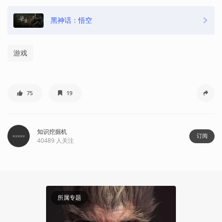
黑神话：悟空
游戏
75
19
知识挖掘机
订阅
40489
人关注
所属专题