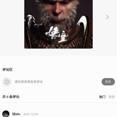
资讯
《黑神话：
经路，比抵
蛙子蛙
2024-08
评论区
发送
共
6
条
评论
热门
最新
诘sin
・
2023-12-09