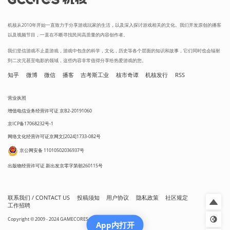
机核从2010年开始一直致力于分享游戏玩家的生活，以及深入探讨游戏相关的文化。我们开发原创的播客
以及视频节目，一直在不断寻找民间高质量的内容创作者。
我们坚信游戏不止是游戏，游戏中包含的科学，文化，历史等各个层面的知识和故事，它们同时也会辐射
到二次元甚至电影的领域，这些内容非常值得分享给热爱游戏的您。
知乎
微博
微信
播客
吉考斯工业
核市奇谭
机核发行
RSS
营业执照
增值电信业务经营许可证 京B2-20191060
京ICP备17068232号-1
网络文化经营许可证京网文[2024]1733-082号
京公网安备 11010502036937号
出版物经营许可证 新出发京零字第朝260115号
联系我们 / CONTACT US
投稿须知
用户协议
隐私政策
社区规定
工作招聘
Copyright © 2009 - 2024 GAMECORES. All Rights Reserved
App内打开