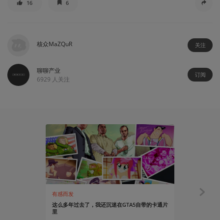
16
6
核众MaZQuR
关注
聊聊产业
订阅
6929
人关注
有感而发
聊聊产业
这么多年过去了，我还沉迷在GTA5自带的卡通片
GTA发行商T
里
涩的“热咖啡”