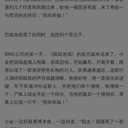
遇到几个印度和尚围过来，给他一顿宣讲布道，末了再给一
句梵语的吉祥话：“祝你幸福！”
巴格洛烦透了的同时，也想到个歪点子。
BMG公司的某一天，《猫鼠游戏》的迭代版本送来了。小
金把游戏盘插入电脑，游戏启动，开始飙车。开着开着，路
旁出现了一群身穿橙色长袍的行人。距离越来越近，这群行
人诵经和敲鼓的声音就越清晰。他很好奇，便一直按住前进
键，车子疾速冲向这群人，并把他们挨个撞倒，每撞倒一
个，尸体上就会升起一个得分。当他把最后一个撞倒后，屏
幕上出现一行字：“祝你幸福！”
小金一边狂敲赛博木鱼，一边叫道：“我去！我撞死了一群