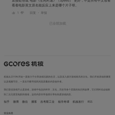
直接处理成“电影《生死时速》（Speed）”更好，不是所有中文读者
看着电影英文原名能反应上来是哪个片子呀。
・
1
回复
举报
已全部加载
机核从2010年开始一直致力于分享游戏玩家的生活，以及深入探讨游戏相关的文化。我们开发原创的播客
以及视频节目，一直在不断寻找民间高质量的内容创作者。
我们坚信游戏不止是游戏，游戏中包含的科学，文化，历史等各个层面的知识和故事，它们同时也会辐射
到二次元甚至电影的领域，这些内容非常值得分享给热爱游戏的您。
知乎
微博
微信
播客
吉考斯工业
核市奇谭
机核发行
RSS
营业执照