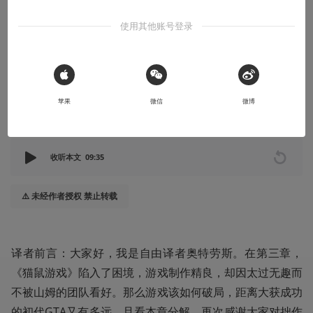
手》的法外之路
使用其他账号登录
翻译是精读的一个好方法
2024-03-06
核众MaZQuR
 Sign in with Apple
苹果
微信
微博
本文系用户投稿，不代表机核网观点
收听本文
09:35
⚠️ 未经作者授权 禁止转载
译者前言：大家好，我是自由译者奥特劳斯。在第三章，
《猫鼠游戏》陷入了困境，游戏制作精良，却因太过无趣而
不被山姆的团队看好。那么游戏该如何破局，距离大获成功
的初代GTA又有多远，且看本章分解。再次感谢大家对拙作