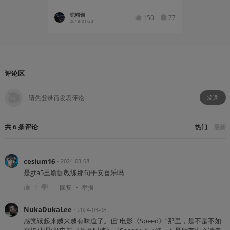
兜帽诺
杉果娘
150
77
2018-01-23
2017-12
评论区
发送
共
6
条
评论
热门
最新
cesium16
・
2024-03-08
是gta5里瑜伽教练那句平安喜乐吗
・
1
回复
举报
NukaDukaLee
・
2024-03-08
感觉读起来越来越有味道了。但“电影《Speed》”那里，是不是不如